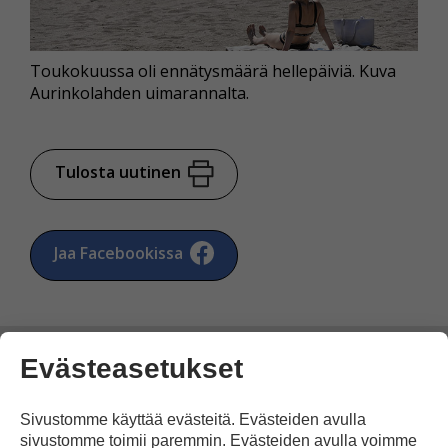
Toukokuussa oli ennätysmäärä hellepäiviä. Kuva
Aurinkolahden uimarannalta.
Tulosta uutinen
Jaa Facebookissa
Evästeasetukset
Yksi kommentti artikkeliin
Sivustomme käyttää evästeitä. Evästeiden avulla
sivustomme toimii paremmin. Evästeiden avulla voimme