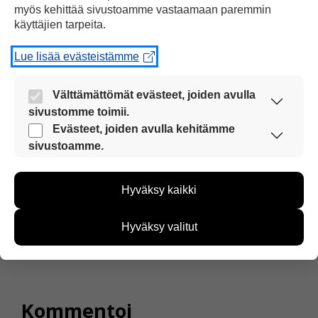
”Toukokuu oli
myös kehittää sivustoamme vastaamaan paremmin
ennätyksellisen kuuma”
käyttäjien tarpeita.
Lue lisää evästeistämme
hilsku
Välttämättömät evästeet, joiden avulla
23.08.2018 klo 11:56
sivustomme toimii.
Nämä evästeet ovat aina käytössä, jotta
Evästeet, joiden avulla kehitämme
sivustoamme voi käyttää sujuvasti ja turvallisesti.
sivustoamme.
Näiden evästeiden avulla keräämme tietoa, miten
uutinen oli hyvä
sivustoamme käytetään. Tiedon avulla voimme
Hyväksy kaikki
kehittää sivustoamme vastaamaan paremmin
käyttäjien tarpeita. Tietoa kerätään esimerkiksi
Vastaa
kävijämääristä ja siitä, mitä sivuja käytetään ja
Hyväksy valitut
miten sivuilla liikutaan. Emme kuitenkaan kerää
henkilötietoja kuten nimiä, eikä tietoja voi yhdistää
yksittäiseen käyttäjään.
Voit valita, hyväksytkö näiden evästeiden käytön.
Kommentoi