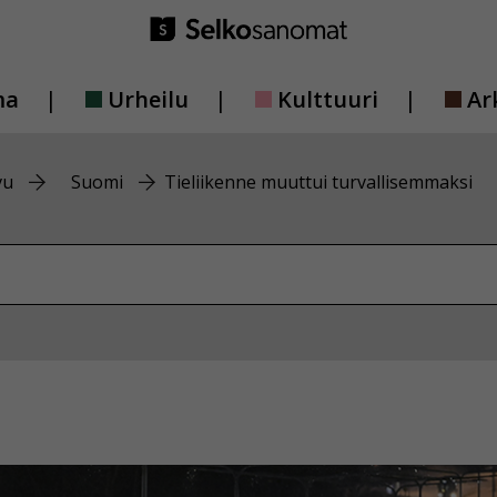
ma
Urheilu
Kulttuuri
Ar
vu
Suomi
Tieliikenne muuttui turvallisemmaksi
vustolta