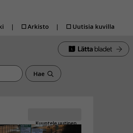
ki
Arkisto
Uutisia kuvilla
Hae
Kuuntele uutinen