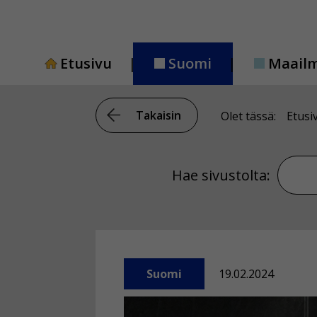
Siirry
sisältöön
Etusivu
Suomi
Maail
Takaisin
Olet tässä:
Etusi
Hae si
Hae sivustolta:
Suomi
19.02.2024