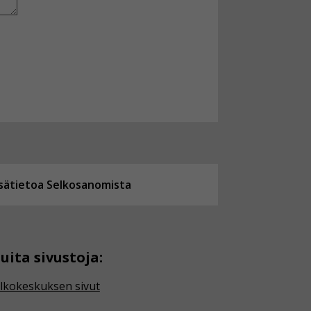
isätietoa Selkosanomista
uita sivustoja:
lkokeskuksen sivut