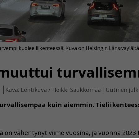
rvempi kuolee liikenteessä. Kuva on Helsingin Länsiväylältä
 muuttui turvallise
T
Kuva: Lehtikuva / Heikki Saukkomaa
Uutinen julk
turvallisempaa kuin aiemmin. Tieliikente
 on vähentynyt viime vuosina, ja vuonna 2023 t