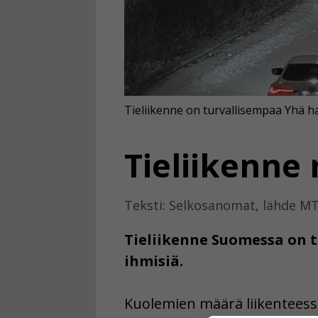
Tieliikenne on turvallisempaa Yhä ha
Tieliikenne
Teksti: Selkosanomat, lähde M
Tieliikenne Suomessa on 
ihmisiä.
Kuolemien määrä liikenteessä