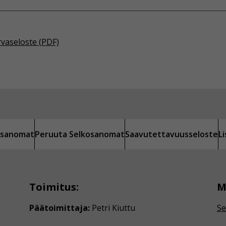
rvaseloste (PDF)
kosanomat
Peruuta Selkosanomat
Saavutettavuusseloste
L
Toimitus:
M
Päätoimittaja:
Petri Kiuttu
Se