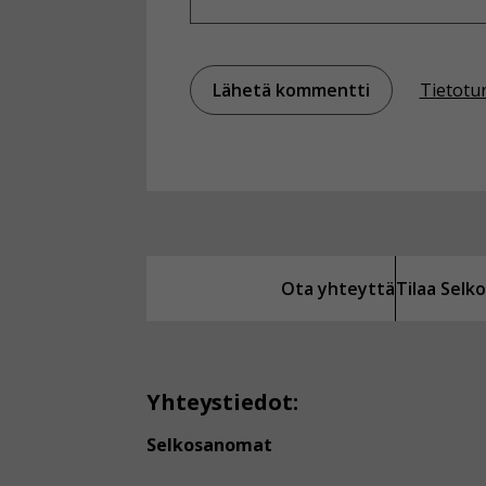
Tietotu
Ota yhteyttä
Tilaa Sel
Yhteystiedot:
Selkosanomat