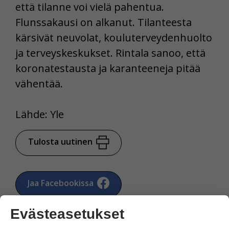
että tilanne voi vielä pahentua.
Flunssakausi on alkanut. Tilanteesta
kärsivät neuvolat, kouluterveydenhuolto
ja terveyskeskukset. Rintala sanoo, että
koronatestausta ja karanteeneja pitää
vähentää.
Lähde: Yle
Tulosta uutinen
Jaa Facebookissa
Evästeasetukset