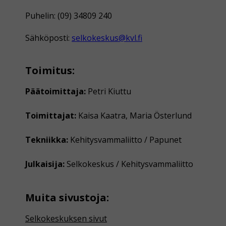
Puhelin: (09) 34809 240
Sähköposti:
selkokeskus@kvl.fi
Toimitus:
Päätoimittaja:
Petri Kiuttu
Toimittajat:
Kaisa Kaatra, Maria Österlund
Tekniikka:
Kehitysvammaliitto / Papunet
Julkaisija:
Selkokeskus / Kehitysvammaliitto
Muita sivustoja:
Selkokeskuksen sivut