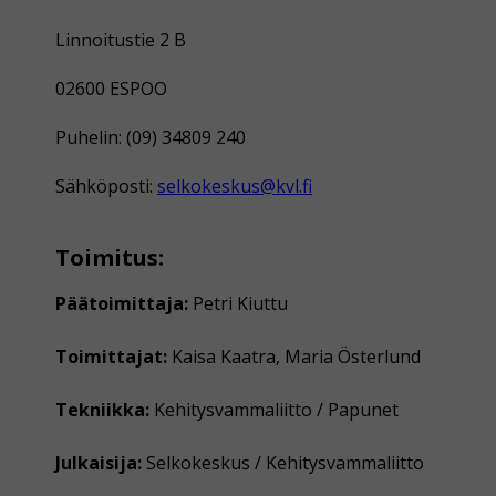
Linnoitustie 2 B
02600 ESPOO
Puhelin: (09) 34809 240
Sähköposti:
selkokeskus@kvl.fi
Toimitus:
Päätoimittaja:
Petri Kiuttu
Toimittajat:
Kaisa Kaatra, Maria Österlund
Tekniikka:
Kehitysvammaliitto / Papunet
Julkaisija:
Selkokeskus / Kehitysvammaliitto