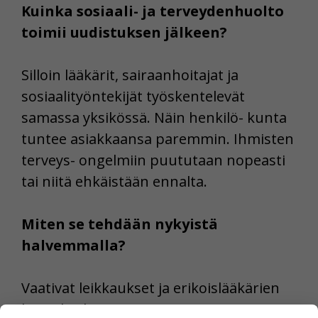
Kuinka sosiaali- ja terveydenhuolto
toimii uudistuksen jälkeen?
Silloin lääkärit, sairaanhoitajat ja
sosiaalityöntekijät työskentelevät
samassa yksikössä. Näin henkilö- kunta
tuntee asiakkaansa paremmin. Ihmisten
terveys- ongelmiin puututaan nopeasti
tai niitä ehkäistään ennalta.
Miten se tehdään nykyistä
halvemmalla?
Vaativat leikkaukset ja erikoislääkärien
hoito keskittyvät muutamaan isoon