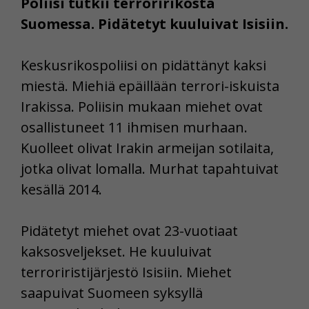
Poliisi tutkii terroririkosta
Suomessa. Pidätetyt kuuluivat Isisiin.
Keskusrikospoliisi on pidättänyt kaksi
miestä. Miehiä epäillään terrori-iskuista
Irakissa. Poliisin mukaan miehet ovat
osallistuneet 11 ihmisen murhaan.
Kuolleet olivat Irakin armeijan sotilaita,
jotka olivat lomalla. Murhat tapahtuivat
kesällä 2014.
Pidätetyt miehet ovat 23-vuotiaat
kaksosveljekset. He kuuluivat
terroriristijärjestö Isisiin. Miehet
saapuivat Suomeen syksyllä