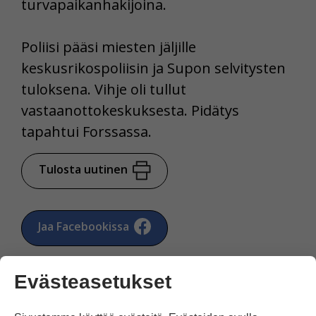
turvapaikanhakijoina.
Poliisi pääsi miesten jäljille
keskusrikospoliisin ja Supon selvitysten
tuloksena. Vihje oli tullut
vastaanottokeskuksesta. Pidätys
tapahtui Forssassa.
Tulosta uutinen
Jaa Facebookissa
Evästeasetukset