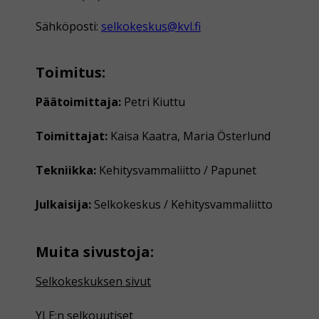
Sähköposti:
selkokeskus@kvl.fi
Toimitus:
Päätoimittaja:
Petri Kiuttu
Toimittajat:
Kaisa Kaatra, Maria Österlund
Tekniikka:
Kehitysvammaliitto / Papunet
Julkaisija:
Selkokeskus / Kehitysvammaliitto
Muita sivustoja:
Selkokeskuksen sivut
YLE:n selkouutiset