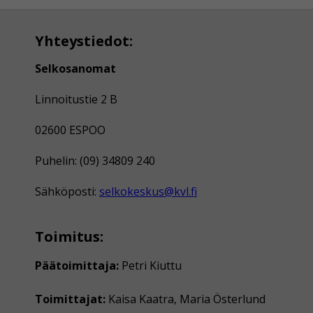
Yhteystiedot:
Selkosanomat
Linnoitustie 2 B
02600 ESPOO
Puhelin: (09) 34809 240
Sähköposti:
selkokeskus@kvl.fi
Toimitus:
Päätoimittaja:
Petri Kiuttu
Toimittajat:
Kaisa Kaatra, Maria Österlund