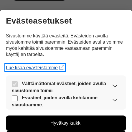
Evästeasetukset
Sivustomme käyttää evästeitä. Evästeiden avulla
2 kommenttia artikkeliin
sivustomme toimii paremmin. Evästeiden avulla voimme
myös kehittää sivustoamme vastaamaan paremmin
”Tarja Halonen uskoo tasa-
käyttäjien tarpeita.
arvoon”
Lue lisää evästeistämme
mording
Välttämättömät evästeet, joiden avulla
sivustomme toimii.
20.11.2020 klo 23:58
Nämä evästeet ovat aina käytössä, jotta
Evästeet, joiden avulla kehitämme
sivustoamme voi käyttää sujuvasti ja turvallisesti.
sivustoamme.
Näiden evästeiden avulla keräämme tietoa, miten
sivustoamme käytetään. Tiedon avulla voimme
When the story calls president of
Hyväksy kaikki
kehittää sivustoamme vastaamaan paremmin
Suomi, is that now? or was that in
käyttäjien tarpeita. Tietoa kerätään esimerkiksi