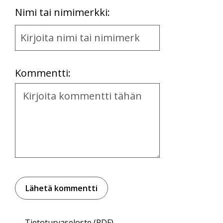
First
Nimi tai nimimerkki:
Name
and
Location
Kommentti:
Kommentti
Tietoturvaseloste (PDF)