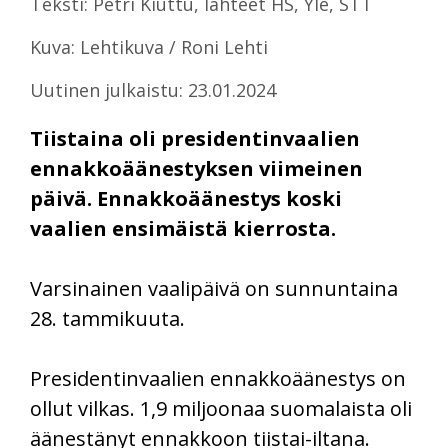
Teksti: Petri Kiuttu, lähteet HS, Yle, STT
Kuva: Lehtikuva / Roni Lehti
Uutinen julkaistu: 23.01.2024
Tiistaina oli presidentinvaalien
ennakkoäänestyksen viimeinen
päivä. Ennakkoäänestys koski
vaalien ensimäistä kierrosta.
Varsinainen vaalipäivä on sunnuntaina
28. tammikuuta.
Presidentinvaalien ennakkoäänestys on
ollut vilkas. 1,9 miljoonaa suomalaista oli
äänestänyt ennakkoon tiistai-iltana.