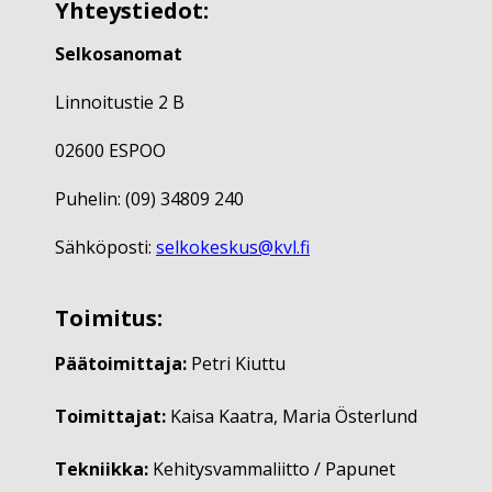
Yhteystiedot:
Selkosanomat
Linnoitustie 2 B
02600 ESPOO
Puhelin: (09) 34809 240
Sähköposti:
selkokeskus@kvl.fi
Toimitus:
Päätoimittaja:
Petri Kiuttu
Toimittajat:
Kaisa Kaatra, Maria Österlund
Tekniikka:
Kehitysvammaliitto / Papunet