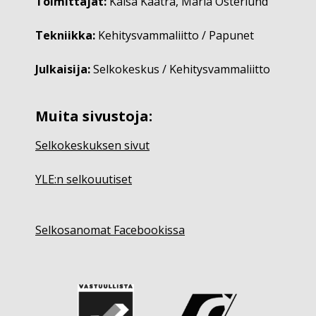
Toimittajat:
Kaisa Kaatra, Maria Österlund
Tekniikka:
Kehitysvammaliitto / Papunet
Julkaisija:
Selkokeskus / Kehitysvammaliitto
Muita sivustoja:
Selkokeskuksen sivut
YLE:n selkouutiset
Selkosanomat Facebookissa