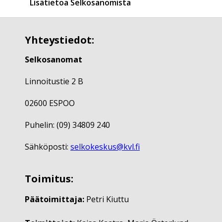
Lisätietoa Selkosanomista
Yhteystiedot:
Selkosanomat
Linnoitustie 2 B
02600 ESPOO
Puhelin: (09) 34809 240
Sähköposti:
selkokeskus@kvl.fi
Toimitus:
Päätoimittaja:
Petri Kiuttu