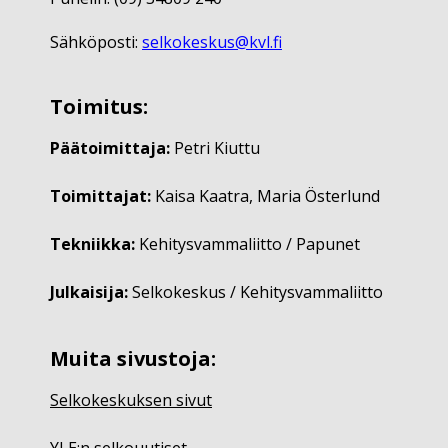
Sähköposti:
selkokeskus@kvl.fi
Toimitus:
Päätoimittaja:
Petri Kiuttu
Toimittajat:
Kaisa Kaatra, Maria Österlund
Tekniikka:
Kehitysvammaliitto / Papunet
Julkaisija:
Selkokeskus / Kehitysvammaliitto
Muita sivustoja:
Selkokeskuksen sivut
YLE:n selkouutiset