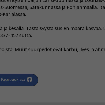
t erityisen paljon Länsi-Suomessa ja Lounais
is-Suomessa, Satakunnassa ja Pohjanmaalla. It
-Karjalassa.
lä ja kesällä. Tästä syystä susien määrä kasvaa.
37–452 sutta.
oista. Muut suurpedot ovat karhu, ilves ja ahm
a Facebookissa