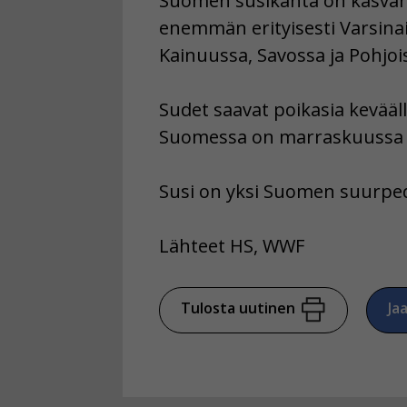
Suomen susikanta on kasvanu
enemmän erityisesti Varsina
Kainuussa, Savossa ja Pohjois
Sudet saavat poikasia kevääl
Suomessa on marraskuussa 3
Susi on yksi Suomen suurped
Lähteet HS, WWF
Tulosta uutinen
Ja