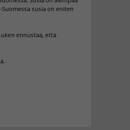
-Suomessa. Susia on aiempaa
ä-Suomessa susia on eniten
 Luken ennustaa, että
a.