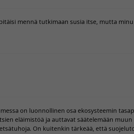
itäisi mennä tutkimaan susia itse, mutta minu
omessa on luonnollinen osa ekosysteemin tasap
tsien eläimistöä ja auttavat säätelemään muu
etsätuhoja. On kuitenkin tärkeää, että suojelu