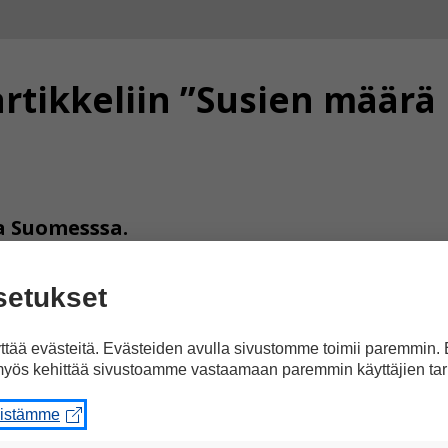
rtikkeliin ”Susien määrä
a Suomesssa.
setukset
vuoden aikana tosi paljon, no Suomessa paljon 
tää evästeitä. Evästeiden avulla sivustomme toimii paremmin.
yös kehittää sivustoamme vastaamaan paremmin käyttäjien tar
eistämme