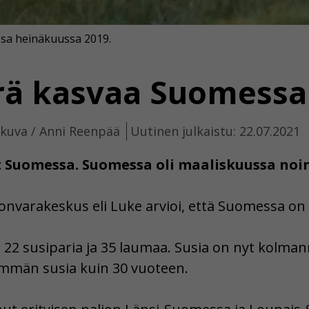
sa heinäkuussa 2019.
rä kasvaa Suomessa
ikuva / Anni Reenpää
Uutinen julkaistu: 22.07.2021
Suomessa. Suomessa oli maaliskuussa noin 
vara­keskus eli Luke arvioi, että Suomessa on 
2 susiparia ja 35 laumaa. Susia on nyt kolma
mmän susia kuin 30 vuoteen.