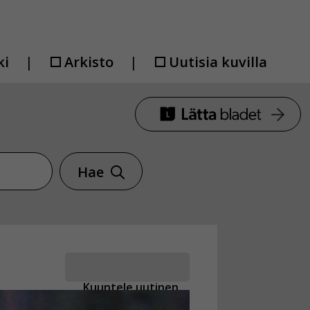
ki
Arkisto
Uutisia kuvilla
Hae
Kuuntele uutinen