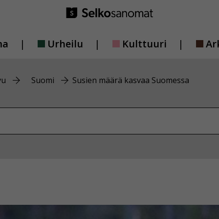
ma
Urheilu
Kulttuuri
Ar
vu
Suomi
Susien määrä kasvaa Suomessa
vustolta