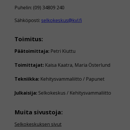
Puhelin: (09) 34809 240
Sähköposti:
selkokeskus@kvl.fi
Toimitus:
Päätoimittaja:
Petri Kiuttu
Toimittajat:
Kaisa Kaatra, Maria Österlund
Tekniikka:
Kehitysvammaliitto / Papunet
Julkaisija:
Selkokeskus / Kehitysvammaliitto
Muita sivustoja:
Selkokeskuksen sivut