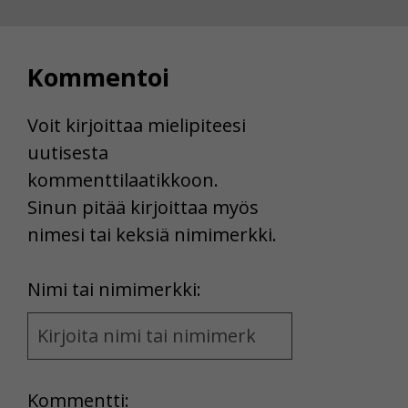
Voit valita, hyväksytkö näiden evästeiden käytön.
Kommentoi
Voit kirjoittaa mielipiteesi
uutisesta
kommenttilaatikkoon.
Sinun pitää kirjoittaa myös
nimesi tai keksiä nimimerkki.
First
Nimi tai nimimerkki:
Name
and
Location
Kommentti: