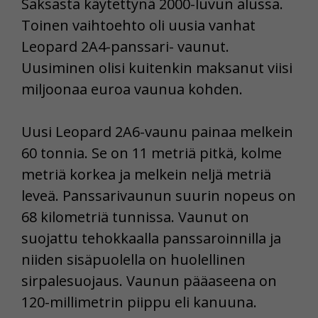
Saksasta käytettynä 2000-luvun alussa.
Toinen vaihtoehto oli uusia vanhat
Leopard 2A4-panssari- vaunut.
Uusiminen olisi kuitenkin maksanut viisi
miljoonaa euroa vaunua kohden.
Uusi Leopard 2A6-vaunu painaa melkein
60 tonnia. Se on 11 metriä pitkä, kolme
metriä korkea ja melkein neljä metriä
leveä. Panssarivaunun suurin nopeus on
68 kilometriä tunnissa. Vaunut on
suojattu tehokkaalla panssaroinnilla ja
niiden sisäpuolella on huolellinen
sirpalesuojaus. Vaunun pääaseena on
120-millimetrin piippu eli kanuuna.