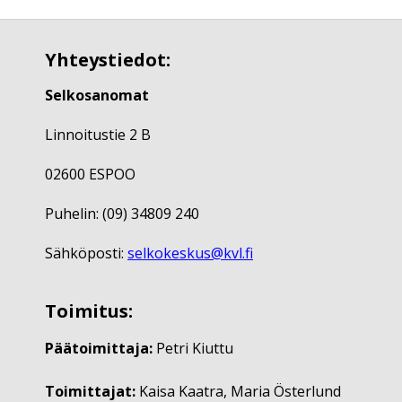
Yhteystiedot:
Selkosanomat
Linnoitustie 2 B
02600 ESPOO
Puhelin: (09) 34809 240
Sähköposti:
selkokeskus@kvl.fi
Toimitus:
Päätoimittaja:
Petri Kiuttu
Toimittajat:
Kaisa Kaatra, Maria Österlund