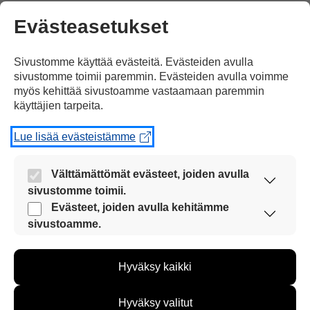
kannattaa liittoutumattomuutta, sanoo
Evästeasetukset
keskustan kansanedustaja Paula
Lehtomäki.
Sivustomme käyttää evästeitä. Evästeiden avulla
sivustomme toimii paremmin. Evästeiden avulla voimme
Tulosta uutinen
myös kehittää sivustoamme vastaamaan paremmin
käyttäjien tarpeita.
Lue lisää evästeistämme
Jaa Facebookissa
Välttämättömät evästeet, joiden avulla
sivustomme toimii.
Nämä evästeet ovat aina käytössä, jotta
Evästeet, joiden avulla kehitämme
sivustoamme voi käyttää sujuvasti ja turvallisesti.
sivustoamme.
Näiden evästeiden avulla keräämme tietoa, miten
sivustoamme käytetään. Tiedon avulla voimme
2 kommenttia artikkeliin
Hyväksy kaikki
kehittää sivustoamme vastaamaan paremmin
”Suomi Natoon vai ei?”
käyttäjien tarpeita. Tietoa kerätään esimerkiksi
kävijämääristä ja siitä, mitä sivuja käytetään ja
Hyväksy valitut