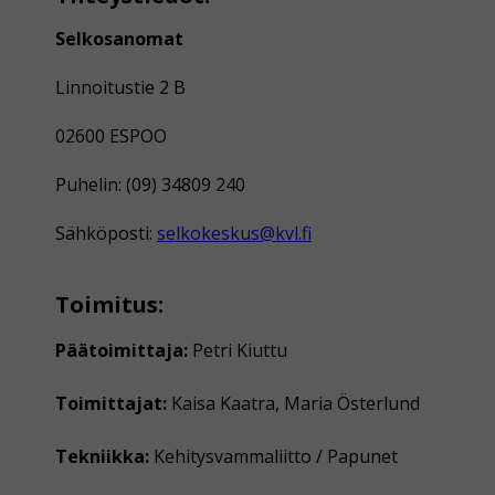
Selkosanomat
Linnoitustie 2 B
02600 ESPOO
Puhelin: (09) 34809 240
Sähköposti:
selkokeskus@kvl.fi
Toimitus:
Päätoimittaja:
Petri Kiuttu
Toimittajat:
Kaisa Kaatra, Maria Österlund
Tekniikka:
Kehitysvammaliitto / Papunet