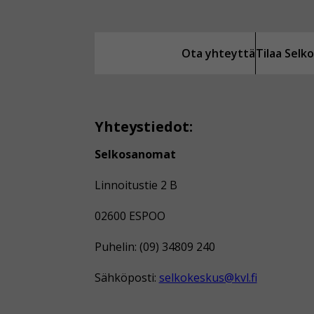
Ota yhteyttä
Tilaa Sel
Yhteystiedot:
Selkosanomat
Linnoitustie 2 B
02600 ESPOO
Puhelin: (09) 34809 240
Sähköposti:
selkokeskus@kvl.fi