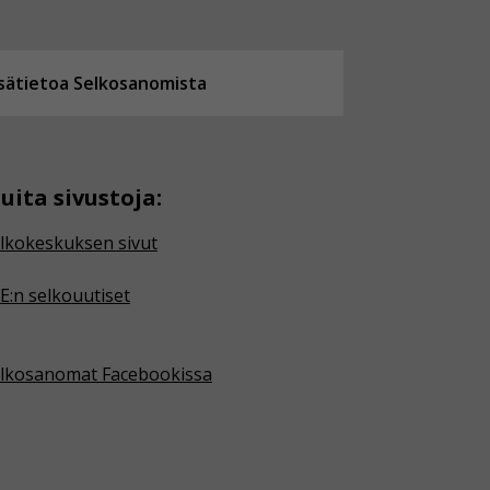
isätietoa Selkosanomista
uita sivustoja:
lkokeskuksen sivut
E:n selkouutiset
lkosanomat Facebookissa