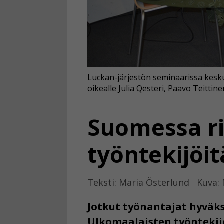
Luckan-järjestön seminaarissa kesk
oikealle Julia Qesteri, Paavo Teittine
Suomessa ri
työntekijöit
Teksti: Maria Österlund
Kuva:
Jotkut työnantajat hyväks
Ulkomaalaisten työntekij