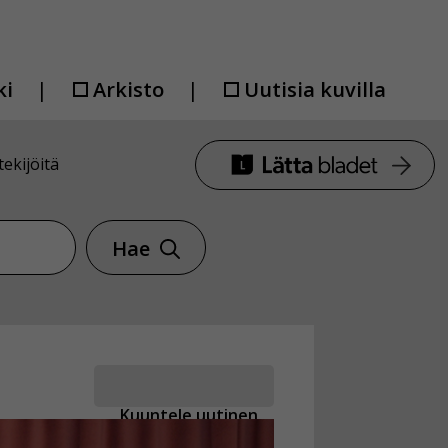
ki
Arkisto
Uutisia kuvilla
ekijöitä
Hae
Kuuntele uutinen