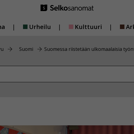
ma
Urheilu
Kulttuuri
Ar
vu
Suomi
Suomessa riistetään ulkomaalaisia työnt
vustolta