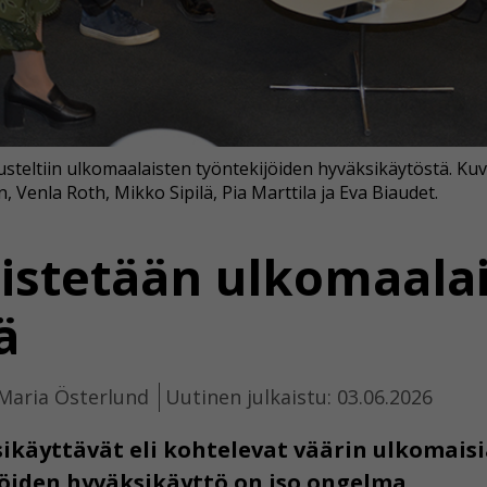
usteltiin ulkomaalaisten työntekijöiden hyväksikäytöstä. 
n, Venla Roth, Mikko Sipilä, Pia Marttila ja Eva Biaudet.
istetään ulkomaalai
ä
 Maria Österlund
Uutinen julkaistu: 03.06.2026
ikäyttävät eli kohtelevat väärin ulkomaisi
öiden hyväksikäyttö on iso ongelma.