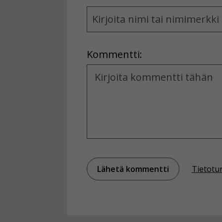
Name
and
Location
Kommentti:
Kommentti
Tietotu