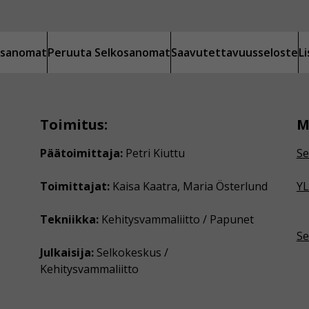
kosanomat
Peruuta Selkosanomat
Saavutettavuusseloste
L
Toimitus:
M
Päätoimittaja:
Petri Kiuttu
Se
Toimittajat:
Kaisa Kaatra, Maria Österlund
YL
Tekniikka:
Kehitysvammaliitto / Papunet
Se
Julkaisija:
Selkokeskus /
Kehitysvammaliitto