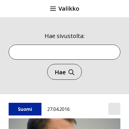
Siirry
Valikko
sisältöön
Hae sivustolta:
Hae sivustolta
Hae
Suomi
27.04.2016