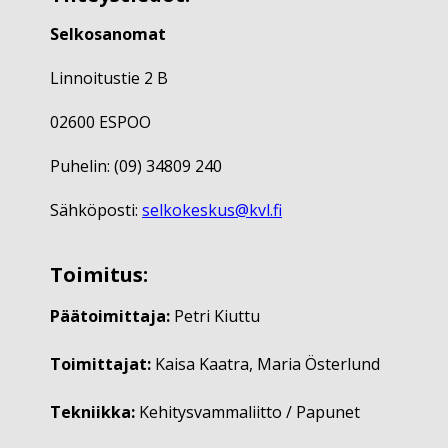
Selkosanomat
Linnoitustie 2 B
02600 ESPOO
Puhelin: (09) 34809 240
Sähköposti:
selkokeskus@kvl.fi
Toimitus:
Päätoimittaja:
Petri Kiuttu
Toimittajat:
Kaisa Kaatra, Maria Österlund
Tekniikka:
Kehitysvammaliitto / Papunet