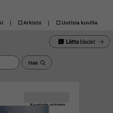
ki
Arkisto
Uutisia kuvilla
Hae
Kuuntele uutinen