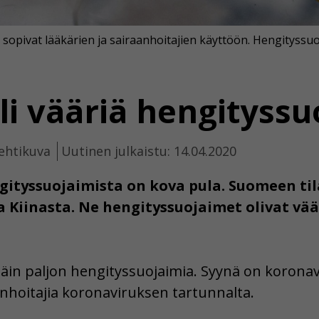
 sopivat lääkärien ja sairaanhoitajien käyttöön. Hengityss
i vääriä hengityssu
ehtikuva
Uutinen julkaistu: 14.04.2020
ityssuojaimista on kova pula. Suomeen til
a Kiinasta. Ne hengityssuojaimet olivat väär
ttäin paljon hengityssuojaimia. Syynä on korona
anhoitajia koronaviruksen tartunnalta.