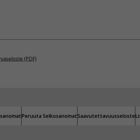
rvaseloste (PDF)
kosanomat
Peruuta Selkosanomat
Saavutettavuusseloste
L