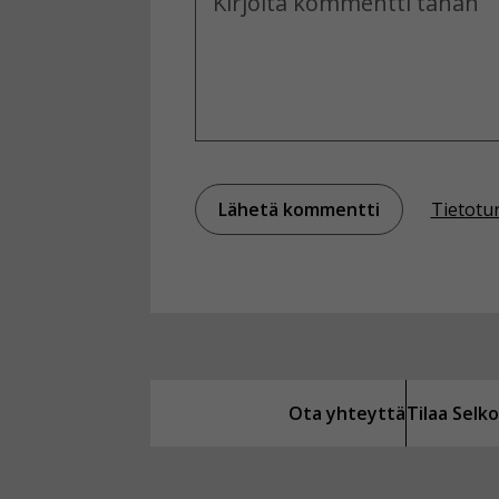
Tietotu
Ota yhteyttä
Tilaa Sel