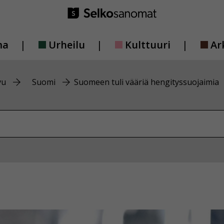
ma
Urheilu
Kulttuuri
Ar
vu
Suomi
Suomeen tuli vääriä hengityssuojaimia
vustolta