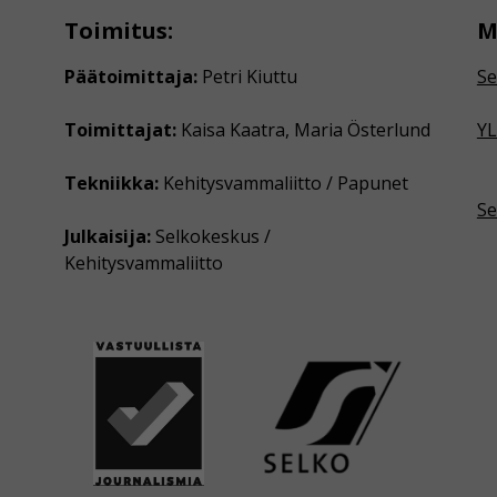
Toimitus:
M
Päätoimittaja:
Petri Kiuttu
Se
Toimittajat:
Kaisa Kaatra, Maria Österlund
YL
Tekniikka:
Kehitysvammaliitto / Papunet
Se
Julkaisija:
Selkokeskus /
Kehitysvammaliitto