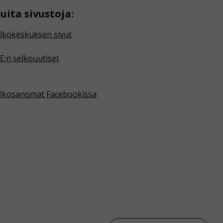
uita sivustoja:
lkokeskuksen sivut
E:n selkouutiset
lkosanomat Facebookissa