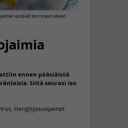
uojaimet estävät koronaviruksen
ojaimia
attiin ennen pääsiäistä
änlaisia. Siitä seurasi iso
virus. Hengityssuojaimet