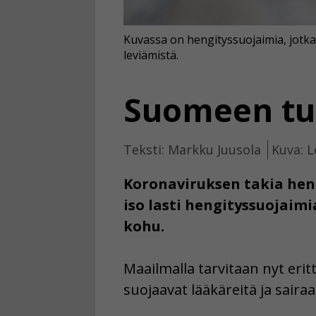
Kuvassa on hengityssuojaimia, jotka
leviämistä.
Suomeen tul
Teksti: Markku Juusola
Kuva: L
Koronaviruksen takia heng
iso lasti hengityssuojaimi
kohu.
Maailmalla tarvitaan nyt eri
suojaavat lääkäreitä ja saira