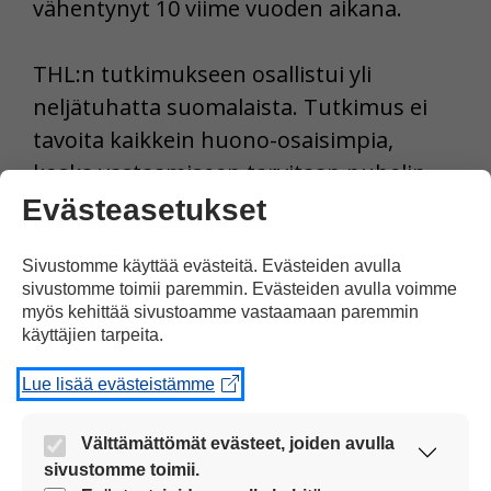
vähentynyt 10 viime vuoden aikana.
THL:n tutkimukseen osallistui yli
neljätuhatta suomalaista. Tutkimus ei
tavoita kaikkein huono-osaisimpia,
koska vastaamiseen tarvitaan puhelin.
Evästeasetukset
Lähteet THL, STT, HS
Sivustomme käyttää evästeitä. Evästeiden avulla
sivustomme toimii paremmin. Evästeiden avulla voimme
Tulosta uutinen
myös kehittää sivustoamme vastaamaan paremmin
käyttäjien tarpeita.
Jaa Facebookissa
Lue lisää evästeistämme
Välttämättömät evästeet, joiden avulla
sivustomme toimii.