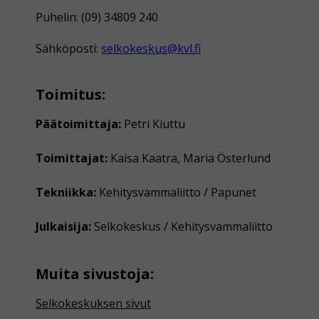
Puhelin: (09) 34809 240
Sähköposti:
selkokeskus@kvl.fi
Toimitus:
Päätoimittaja:
Petri Kiuttu
Toimittajat:
Kaisa Kaatra, Maria Österlund
Tekniikka:
Kehitysvammaliitto / Papunet
Julkaisija:
Selkokeskus / Kehitysvammaliitto
Muita sivustoja:
Selkokeskuksen sivut