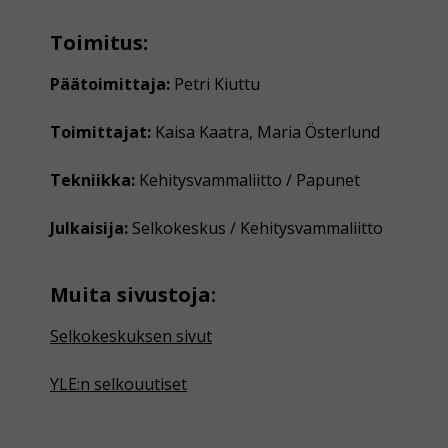
Toimitus:
Päätoimittaja:
Petri Kiuttu
Toimittajat:
Kaisa Kaatra, Maria Österlund
Tekniikka:
Kehitysvammaliitto / Papunet
Julkaisija:
Selkokeskus / Kehitysvammaliitto
Muita sivustoja:
Selkokeskuksen sivut
YLE:n selkouutiset