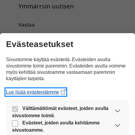
Ymmärrsin uutisen
Vastaa
Evästeasetukset
Anonymouse
Sivustomme käyttää evästeitä. Evästeiden avulla
sivustomme toimii paremmin. Evästeiden avulla voimme
24.01.2021 klo 12:15
myös kehittää sivustoamme vastaamaan paremmin
käyttäjien tarpeita.
Lue lisää evästeistämme
Tämä tieto on todella hyvää ja
hyödyllistä nyt voin mennä
Välttämättömät evästeet, joiden avulla
sivustomme toimii.
hiihtämään joka päivä
Nämä evästeet ovat aina käytössä, jotta
Evästeet, joiden avulla kehitämme
sivustoamme voi käyttää sujuvasti ja turvallisesti.
sivustoamme.