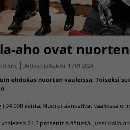
lla-aho ovat nuorten
htikuva
Uutinen julkaistu: 17.01.2024
tuin ehdokas nuorten vaaleissa. Toiseksi s
o.
li 94 000 ääntä. Nuoret äänestivät vaaleissa enn
aaleissa 21,5 prosenttia äänistä. Jussi Halla-ah