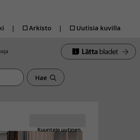
ki
Arkisto
Uutisia kuvilla
keja
Hae
Kuuntele uutinen