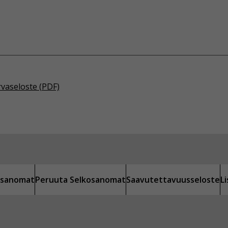
rvaseloste (PDF)
kosanomat
Peruuta Selkosanomat
Saavutettavuusseloste
L