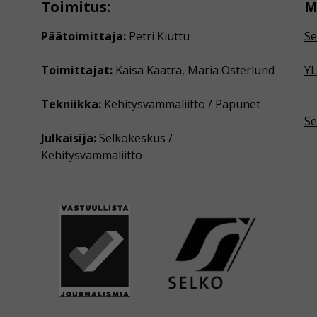
Toimitus:
M
Päätoimittaja:
Petri Kiuttu
Se
Toimittajat:
Kaisa Kaatra, Maria Österlund
YL
Tekniikka:
Kehitysvammaliitto / Papunet
Se
Julkaisija:
Selkokeskus /
Kehitysvammaliitto