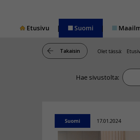
Siirry
sisältöön
Etusivu
Suomi
Maail
Takaisin
Olet tässä:
Etusi
Hae si
Hae sivustolta:
Suomi
17.01.2024