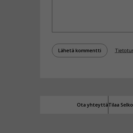
Tietotu
Ota yhteyttä
Tilaa Sel