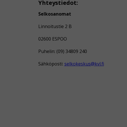
Yhteystiedot:
Selkosanomat
Linnoitustie 2 B
02600 ESPOO
Puhelin: (09) 34809 240
Sähköposti:
selkokeskus@kvl.fi