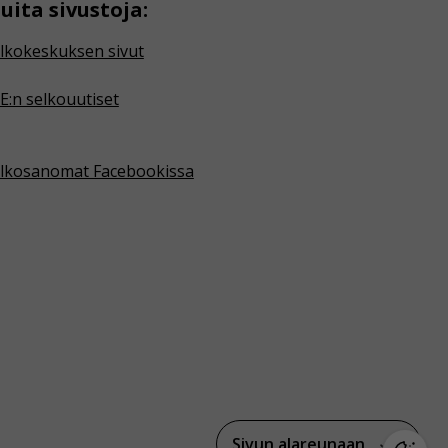
uita sivustoja:
lkokeskuksen sivut
E:n selkouutiset
lkosanomat Facebookissa
Sivun alareunaan