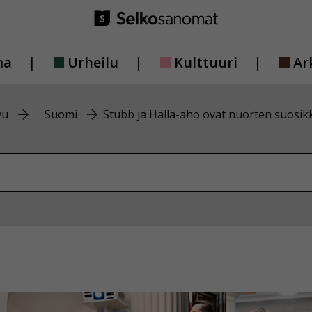
ma
Urheilu
Kulttuuri
Ar
vu
Suomi
Stubb ja Halla-aho ovat nuorten suosik
vustolta