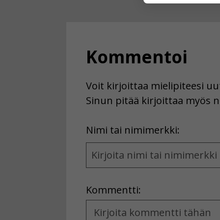
Voit valita, 
Kommentoi
Voit kirjoittaa mielipiteesi 
Sinun pitää kirjoittaa myös n
First
Nimi tai nimimerkki:
Name
and
Location
Kommentti:
Kommentti