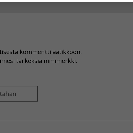
hyväksytkö näiden evästeiden käytön.
uutisesta kommenttilaatikkoon.
imesi tai keksiä nimimerkki.