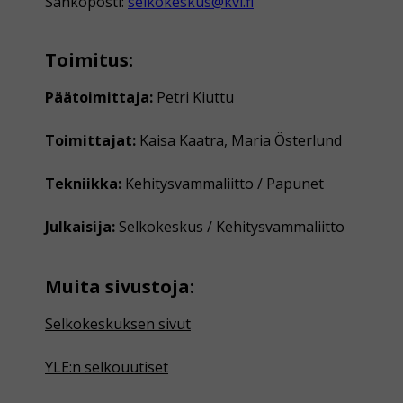
Sähköposti:
selkokeskus@kvl.fi
Toimitus:
Päätoimittaja:
Petri Kiuttu
Toimittajat:
Kaisa Kaatra, Maria Österlund
Tekniikka:
Kehitysvammaliitto / Papunet
Julkaisija:
Selkokeskus / Kehitysvammaliitto
Muita sivustoja:
Selkokeskuksen sivut
YLE:n selkouutiset