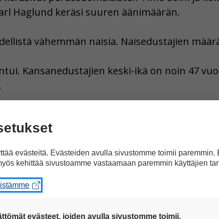
arl Haglund keräsi suuren äänimäärän.
llistä vähemmän naisia. Naisedustajien määrä 
tui. Kansanedustajien keski-ikä on noin 47 vuo
.
a Facebookissa
setukset
tää evästeitä. Evästeiden avulla sivustomme toimii paremmin.
yös kehittää sivustoamme vastaamaan paremmin käyttäjien tar
eistämme
ttömät evästeet, joiden avulla sivustomme toimii.