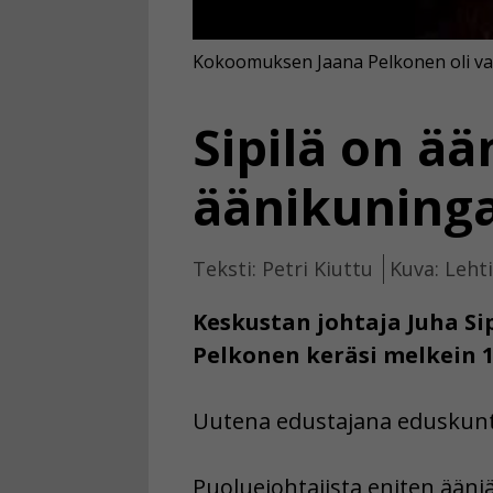
Kokoomuksen Jaana Pelkonen oli vaa
Sipilä on ä
äänikuning
Teksti: Petri Kiuttu
Kuva: Leht
Keskustan johtaja Juha Sip
Pelkonen keräsi melkein 1
Uutena edustajana eduskunta
Puoluejohtajista eniten ään