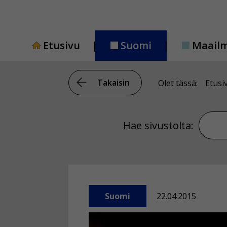
Siirry
sisältöön
Etusivu
Suomi
Maail
Takaisin
Olet tässä:
Etusi
Hae si
Hae sivustolta:
Suomi
22.04.2015