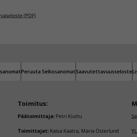
rvaseloste (PDF)
kosanomat
Peruuta Selkosanomat
Saavutettavuusseloste
L
Toimitus:
M
Päätoimittaja:
Petri Kiuttu
Se
Toimittajat:
Kaisa Kaatra, Maria Österlund
YL