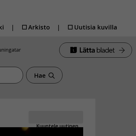
ki
Arkisto
Uutisia kuvilla
uningatar
Hae
Kuuntele uutinen