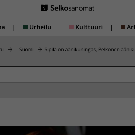
ma
Urheilu
Kulttuuri
Ar
vu
Suomi
Sipilä on äänikuningas, Pelkonen äänik
vustolta