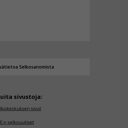
isätietoa Selkosanomista
uita sivustoja:
lkokeskuksen sivut
E:n selkouutiset