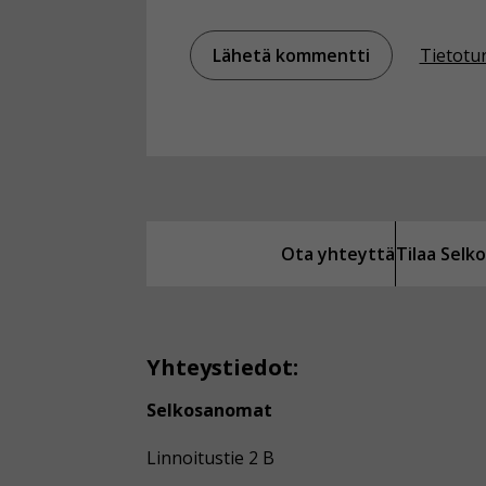
Tietotu
Ota yhteyttä
Tilaa Sel
Yhteystiedot:
Selkosanomat
Linnoitustie 2 B