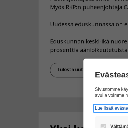
Myös RKP:n puheenjohtaja C
Uudessa eduskunnassa on ede
Eduskunnan keski-ikä nuoren
prosenttia äänioikeutetuista
Tulosta uutinen
Ja
Evästea
Sivustomme käyt
avulla voimme m
Lue lisää eväst
Välttämä