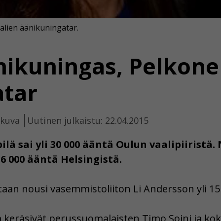
lien äänikuningatar.
änikuningas, Pelkon
atar
ikuva
Uutinen julkaistu: 22.04.2015
ilä sai yli 30 000 ääntä Oulun vaalipiiristä
6 000 ääntä Helsingistä.
an nousi vasemmistoliiton Li Andersson yli 15 
iä keräsivät perussuomalaisten Timo Soini ja 