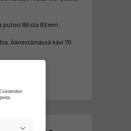
putosi 86:sta 83:een.
tta. Äänestämässä kävi 70
 Evästeiden
peita.