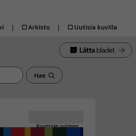
ki
Arkisto
Uutisia kuvilla
Hae
Kuuntele uutinen