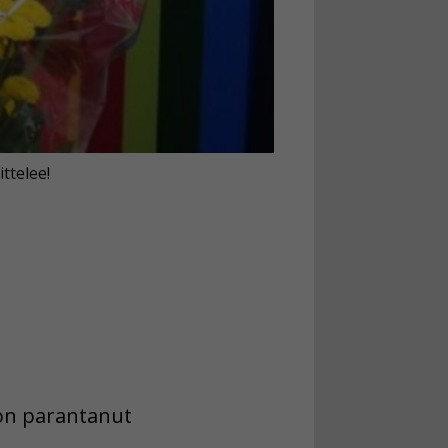
ttelee!
 on parantanut