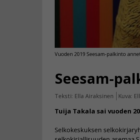
Vuoden 2019 Seesam-palkinto annetti
Seesam-palk
Teksti: Ella Airaksinen
Kuva: El
Tuija Takala sai vuoden 2
Selkokeskuksen selkokirjary
selkokirjallisuuden asemaa 