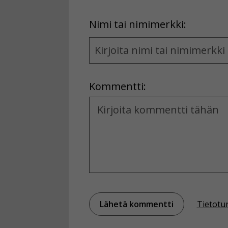
First
Nimi tai nimimerkki:
Name
and
Location
Kommentti:
Kommentti
Tietotu