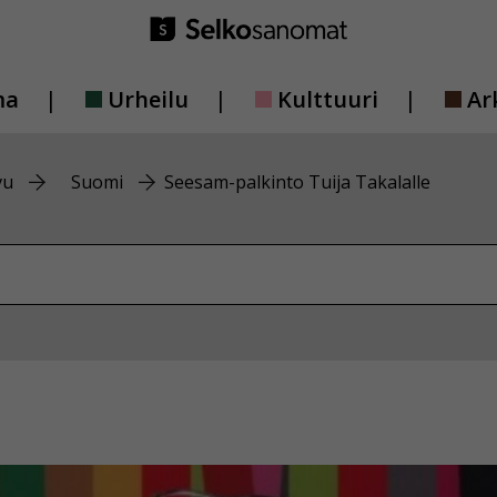
ma
Urheilu
Kulttuuri
Ar
vu
Suomi
Seesam-palkinto Tuija Takalalle
vustolta