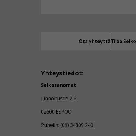
Ota yhteyttä
Tilaa Sel
Yhteystiedot:
Selkosanomat
Linnoitustie 2 B
02600 ESPOO
Puhelin: (09) 34809 240