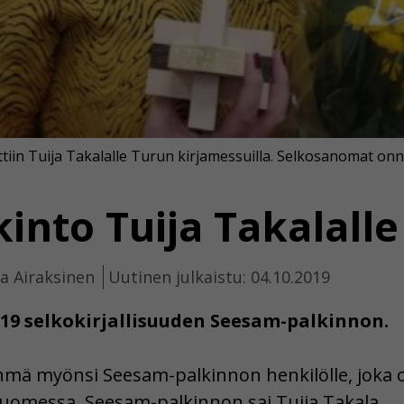
in Tuija Takalalle Turun kirjamessuilla. Selkosanomat onni
into Tuija Takalalle
la Airaksinen
Uutinen julkaistu: 04.10.2019
019 selkokirjallisuuden Seesam-palkinnon.
hmä myönsi Seesam-palkinnon henkilölle, joka
Suomessa. Seesam-palkinnon sai Tuija Takala.