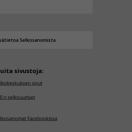
isätietoa Selkosanomista
uita sivustoja:
lkokeskuksen sivut
E:n selkouutiset
lkosanomat Facebookissa