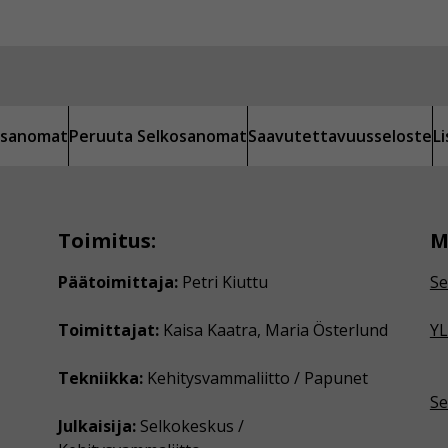
kosanomat
Peruuta Selkosanomat
Saavutettavuusseloste
L
Toimitus:
M
Päätoimittaja:
Petri Kiuttu
Se
Toimittajat:
Kaisa Kaatra, Maria Österlund
YL
Tekniikka:
Kehitysvammaliitto / Papunet
Se
Julkaisija:
Selkokeskus /