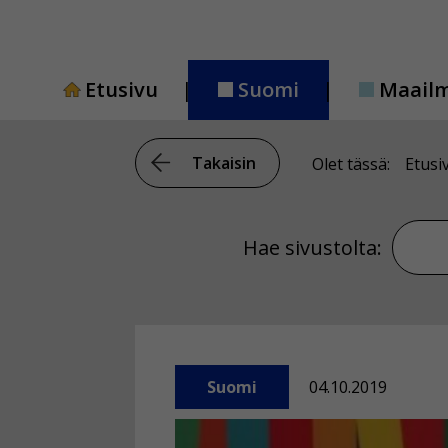
Siirry
sisältöön
Etusivu
Suomi
Maail
Takaisin
Olet tässä:
Etusi
Hae si
Hae sivustolta:
Suomi
04.10.2019