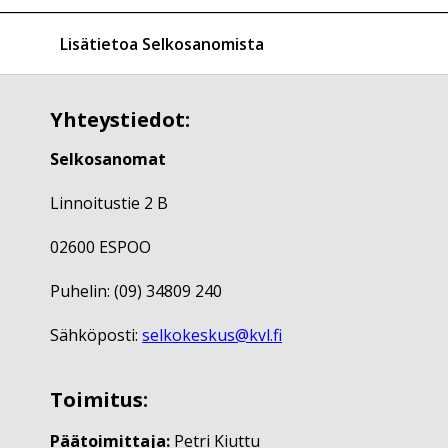
Lisätietoa Selkosanomista
Yhteystiedot:
Selkosanomat
Linnoitustie 2 B
02600 ESPOO
Puhelin: (09) 34809 240
Sähköposti:
selkokeskus@kvl.fi
Toimitus:
Päätoimittaja:
Petri Kiuttu