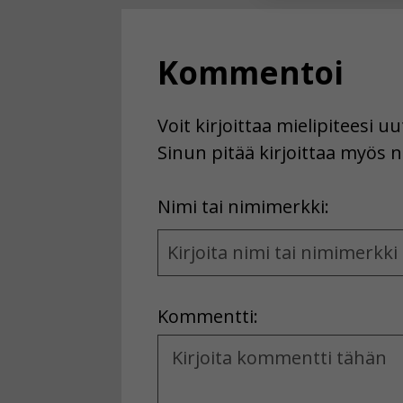
Voit valita, 
Kommentoi
Voit kirjoittaa mielipiteesi 
Sinun pitää kirjoittaa myös n
First
Nimi tai nimimerkki:
Name
and
Location
Kommentti:
Kommentti