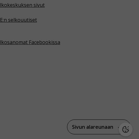
lkokeskuksen sivut
E:n selkouutiset
lkosanomat Facebookissa
Sivun alareunaan