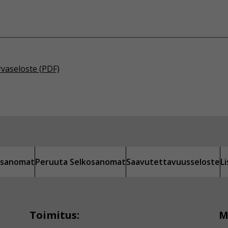
rvaseloste (PDF)
kosanomat
Peruuta Selkosanomat
Saavutettavuusseloste
L
Toimitus:
M