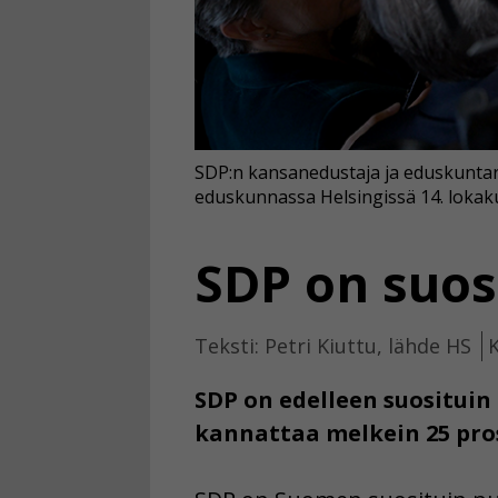
SDP:n kansanedustaja ja eduskuntar
eduskunnassa Helsingissä 14. lokak
SDP on suos
Teksti: Petri Kiuttu, lähde HS
K
SDP on edelleen suosituin
kannattaa melkein 25 pros