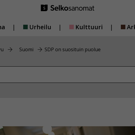
ma
Urheilu
Kulttuuri
Ar
vu
Suomi
SDP on suosituin puolue
vustolta