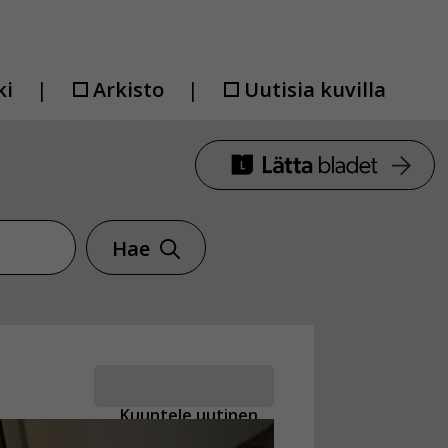
ki
Arkisto
Uutisia kuvilla
Hae
Kuuntele uutinen