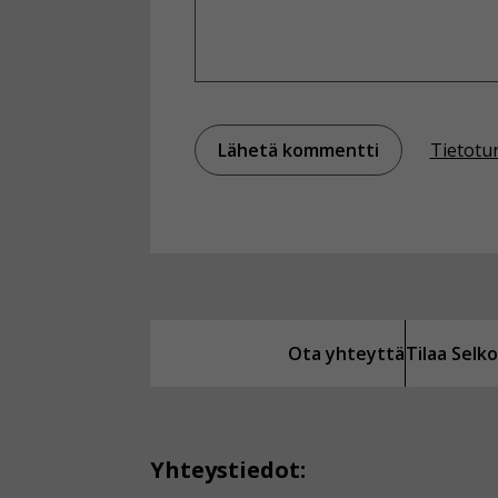
Tietotu
Ota yhteyttä
Tilaa Sel
Yhteystiedot: