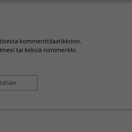
hyväksytkö näiden evästeiden käytön.
uutisesta kommenttilaatikkoon.
imesi tai keksiä nimimerkki.