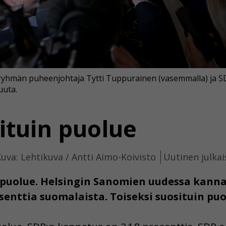
yhmän puheenjohtaja Tytti Tuppurainen (vasemmalla) ja S
uuta.
ituin puolue
uva: Lehtikuva / Antti Aimo-Koivisto
Uutinen julkai
 puolue. Helsingin Sanomien uudessa kanna
enttia suomalaista. Toiseksi suosituin pu