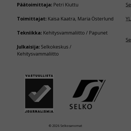
Päätoimittaja:
Petri Kiuttu
Se
Toimittajat:
Kaisa Kaatra, Maria Österlund
YL
Tekniikka:
Kehitysvammaliitto / Papunet
Se
Julkaisija:
Selkokeskus /
Kehitysvammaliitto
© 2026 Selkosanomat