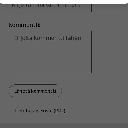
henkilötietoja kuten nimiä, eikä tietoja voi yhdistää
and
yksittäiseen käyttäjään.
Location
Voit valita, hyväksytkö näiden evästeiden käytön.
Kommentti:
Kommentti
Tietoturvaseloste (PDF)