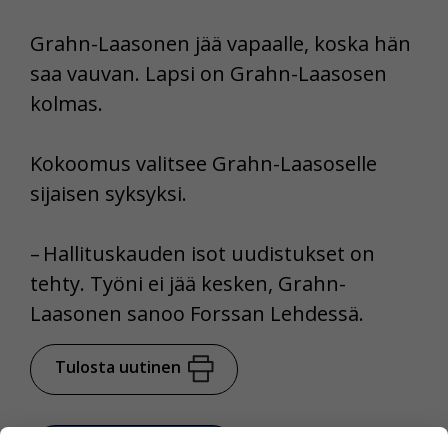
Grahn-Laasonen jää vapaalle, koska hän
saa vauvan. Lapsi on Grahn-Laasosen
kolmas.
Kokoomus valitsee Grahn-Laasoselle
sijaisen syksyksi.
– Hallituskauden isot uudistukset on
tehty. Työni ei jää kesken, Grahn-
Laasonen sanoo Forssan Lehdessä.
Tulosta uutinen