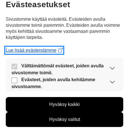
Jaa Facebookissa
Evästeasetukset
Sivustomme käyttää evästeitä. Evästeiden avulla
sivustomme toimii paremmin. Evästeiden avulla voimme
myös kehittää sivustoamme vastaamaan paremmin
käyttäjien tarpeita.
Kommentoi
Lue lisää evästeistämme
Voit kirjoittaa mielipiteesi
Välttämättömät evästeet, joiden avulla
sivustomme toimii.
uutisesta
Nämä evästeet ovat aina käytössä, jotta
Evästeet, joiden avulla kehitämme
kommenttilaatikkoon.
sivustoamme voi käyttää sujuvasti ja turvallisesti.
sivustoamme.
Sinun pitää kirjoittaa myös
Näiden evästeiden avulla keräämme tietoa, miten
sivustoamme käytetään. Tiedon avulla voimme
nimesi tai keksiä nimimerkki.
Hyväksy kaikki
kehittää sivustoamme vastaamaan paremmin
käyttäjien tarpeita. Tietoa kerätään esimerkiksi
First
kävijämääristä ja siitä, mitä sivuja käytetään ja
Nimi tai nimimerkki:
Hyväksy valitut
miten sivuilla liikutaan. Emme kuitenkaan kerää
Name