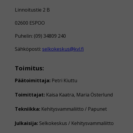
Linnoitustie 2 B
02600 ESPOO
Puhelin: (09) 34809 240
Sähköposti:
selkokeskus@kvl.fi
Toimitus:
Päätoimittaja:
Petri Kiuttu
Toimittajat:
Kaisa Kaatra, Maria Österlund
Tekniikka:
Kehitysvammaliitto / Papunet
Julkaisija:
Selkokeskus / Kehitysvammaliitto