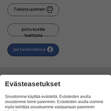
Tulosta uutinen
Juttu kuvilla
tuettuna
Jaa Facebookissa
Evästeasetukset
Kommentoi
Sivustomme käyttää evästeitä. Evästeiden avulla
sivustomme toimii paremmin. Evästeiden avulla voimme
Voit kirjoittaa mielipiteesi
myös kehittää sivustoamme vastaamaan paremmin