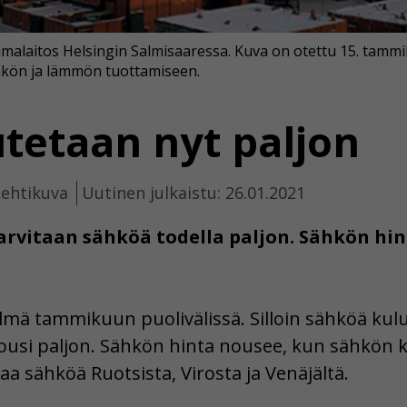
malaitos Helsingin Salmisaaressa. Kuva on otettu 15. tammi
sähkön ja lämmön tuottamiseen.
tetaan nyt paljon
Lehtikuva
Uutinen julkaistu: 26.01.2021
arvitaan sähköä todella paljon. Sähkön hi
ylmä tammikuun puolivälissä. Silloin sähköä k
usi paljon. Sähkön hinta nousee, kun sähkön k
aa sähköä Ruotsista, Virosta ja Venäjältä.