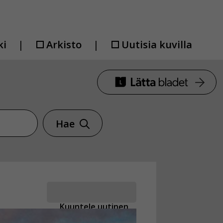
ki
Arkisto
Uutisia kuvilla
Hae
Kuuntele uutinen