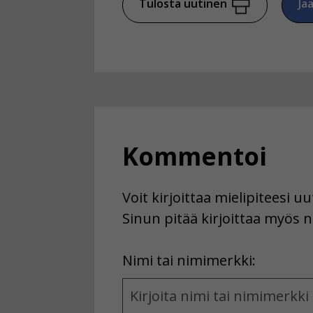
Tulosta uutinen
Ja
Kommentoi
Voit kirjoittaa mielipiteesi 
Sinun pitää kirjoittaa myös n
First
Nimi tai nimimerkki:
Name
and