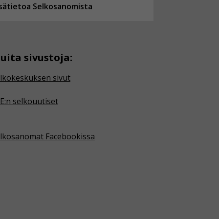
isätietoa Selkosanomista
uita sivustoja:
lkokeskuksen sivut
E:n selkouutiset
lkosanomat Facebookissa