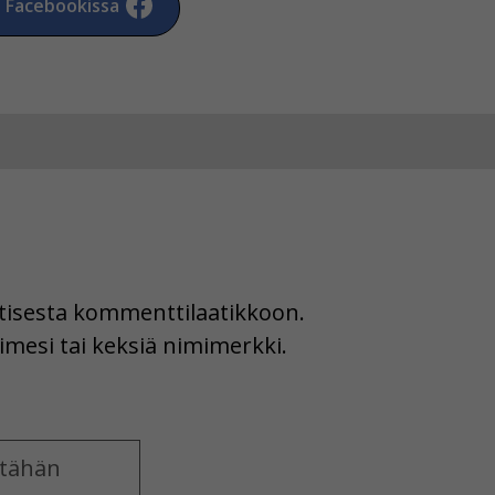
a Facebookissa
uutisesta kommenttilaatikkoon.
imesi tai keksiä nimimerkki.