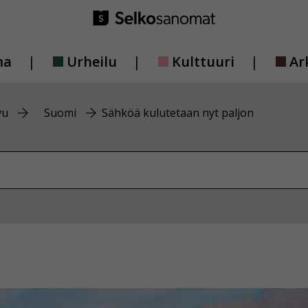
ma
Urheilu
Kulttuuri
Ar
vu
Suomi
Sähköä kulutetaan nyt paljon
vustolta