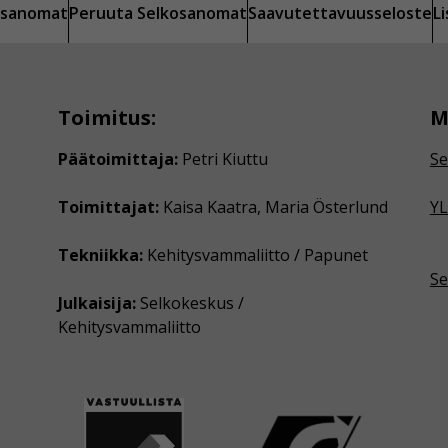
kosanomat
Peruuta Selkosanomat
Saavutettavuusseloste
L
Toimitus:
M
Päätoimittaja:
Petri Kiuttu
Se
Toimittajat:
Kaisa Kaatra, Maria Österlund
YL
Tekniikka:
Kehitysvammaliitto / Papunet
Se
Julkaisija:
Selkokeskus /
Kehitysvammaliitto