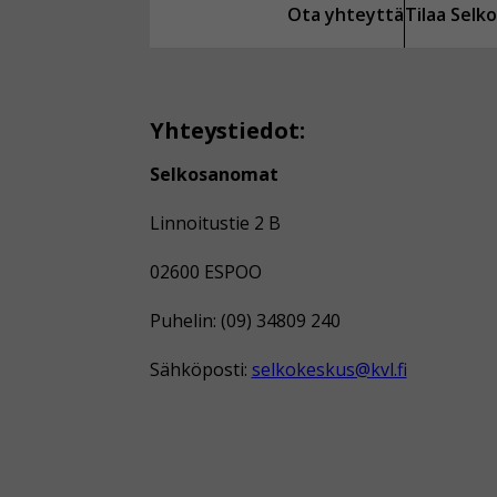
Ota yhteyttä
Tilaa Sel
Yhteystiedot:
Selkosanomat
Linnoitustie 2 B
02600 ESPOO
Puhelin: (09) 34809 240
Sähköposti:
selkokeskus@kvl.fi