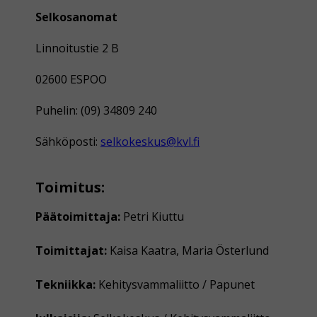
Selkosanomat
Linnoitustie 2 B
02600 ESPOO
Puhelin: (09) 34809 240
Sähköposti:
selkokeskus@kvl.fi
Toimitus:
Päätoimittaja:
Petri Kiuttu
Toimittajat:
Kaisa Kaatra, Maria Österlund
Tekniikka:
Kehitysvammaliitto / Papunet