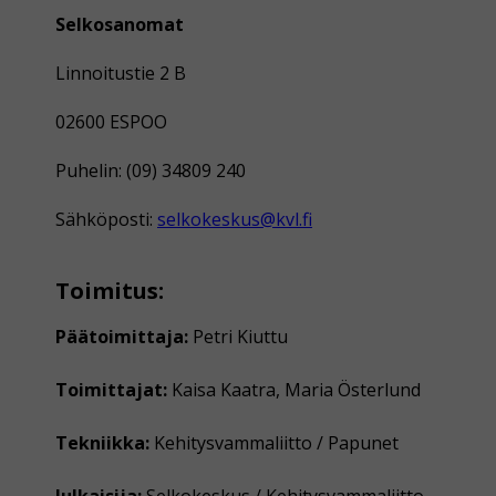
Selkosanomat
Linnoitustie 2 B
02600 ESPOO
Puhelin: (09) 34809 240
Sähköposti:
selkokeskus@kvl.fi
Toimitus:
Päätoimittaja:
Petri Kiuttu
Toimittajat:
Kaisa Kaatra, Maria Österlund
Tekniikka:
Kehitysvammaliitto / Papunet
Julkaisija:
Selkokeskus / Kehitysvammaliitto