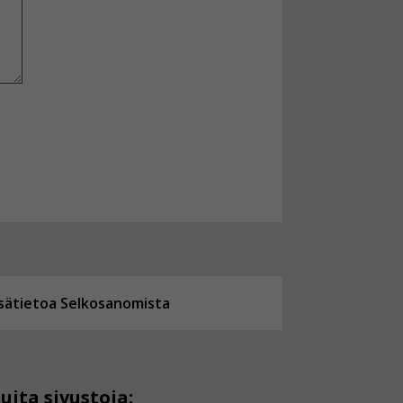
isätietoa Selkosanomista
uita sivustoja: