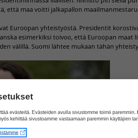
residentinlinnassa illallisen. Niinistö piti siellä
iitä, että maa voitti jalkapallon maailmanmestar
ivat Euroopan yhteistyöstä. Presidentit korostiv
nska esimerkiksi toivoo, että Euroopan maat li
iden välillä. Suomi lähtee mukaan tähän yhteist
setukset
tää evästeitä. Evästeiden avulla sivustomme toimii paremmin.
yös kehittää sivustoamme vastaamaan paremmin käyttäjien tar
eistämme