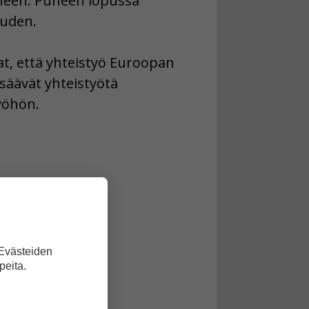
 puheen. Puheen lopussa
uuden.
at, että yhteistyö Euroopan
säävät yhteistyötä
yöhön.
 Evästeiden
peita.