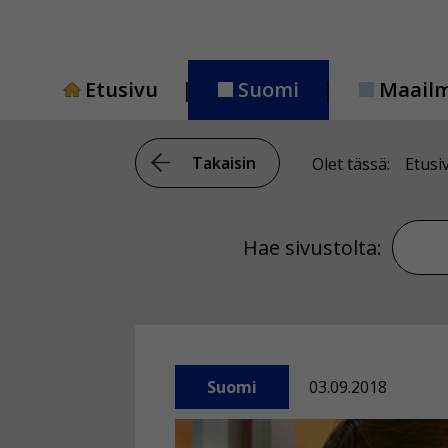
Siirry
sisältöön
Etusivu
Suomi
Maail
Takaisin
Olet tässä:
Etusi
Hae si
Hae sivustolta:
Suomi
03.09.2018