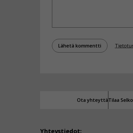
Tietotu
Ota yhteyttä
Tilaa Sel
Yhteystiedot: