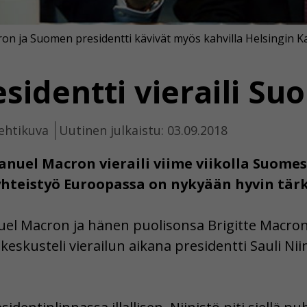
 ja Suomen presidentti kävivät myös kahvilla Helsingin Ka
sidentti vieraili S
ehtikuva
Uutinen julkaistu: 03.09.2018
nuel Macron vieraili viime viikolla Suome
 yhteistyö Euroopassa on nykyään hyvin tär
el Macron ja hänen puolisonsa Brigitte Macro
keskusteli vierailun aikana presidentti Sauli Nii