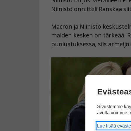
Niinistö tarjosi vierailleen P
Niinistö onnitteli Ranskaa s
Macron ja Niinistö keskustel
maiden kesken on tärkeää. Ra
puolustuksessa, siis armeijo
Evästea
Sivustomme käyt
avulla voimme m
Lue lisää eväst