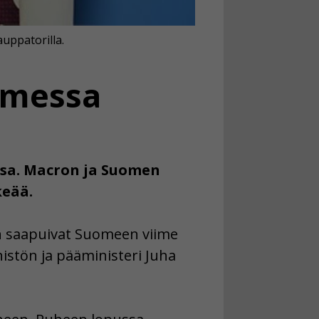
uppatorilla.
uomessa
ssa. Macron ja Suomen
keää.
n saapuivat Suomeen viime
nistön ja pääministeri Juha