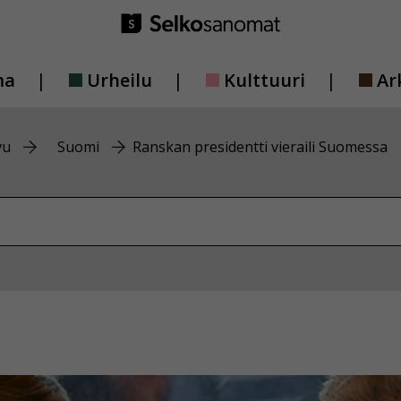
ma
Urheilu
Kulttuuri
Ar
vu
Suomi
Ranskan presidentti vieraili Suomessa
vustolta