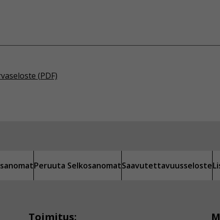
rvaseloste (PDF)
kosanomat
Peruuta Selkosanomat
Saavutettavuusseloste
L
Toimitus:
M