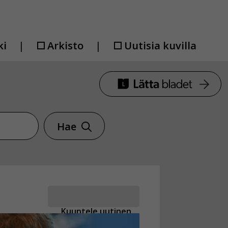
ki
Arkisto
Uutisia kuvilla
Hae
Kuuntele uutinen