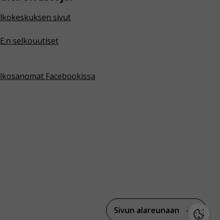
lkokeskuksen sivut
E:n selkouutiset
lkosanomat Facebookissa
Sivun alareunaan