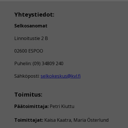
Yhteystiedot:
Selkosanomat
Linnoitustie 2 B
02600 ESPOO
Puhelin: (09) 34809 240
Sähköposti:
selkokeskus@kvl.fi
Toimitus:
Päätoimittaja:
Petri Kiuttu
Toimittajat:
Kaisa Kaatra, Maria Österlund