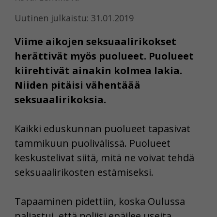
Uutinen julkaistu: 31.01.2019
Viime aikojen seksuaalirikokset
herättivät myös puolueet. Puolueet
kiirehtivät ainakin kolmea lakia.
Niiden pitäisi vähentäää
seksuaalirikoksia.
Kaikki eduskunnan puolueet tapasivat
tammikuun puolivälissä. Puolueet
keskustelivat siitä, mitä ne voivat tehdä
seksuaalirikosten estämiseksi.
Tapaaminen pidettiin, koska Oulussa
paljastui, että poliisi epäilee useita