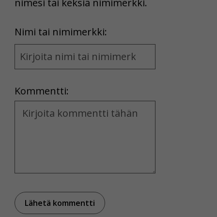
nimesi tai keksiä nimimerkki.
First
Nimi tai nimimerkki:
Name
and
Location
Kommentti:
Kommentti