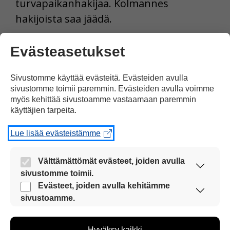
turvapaikanhakijaa. Kolmannes
hakijoista saa jäädä.
Tulosta uutinen
Evästeasetukset
Sivustomme käyttää evästeitä. Evästeiden avulla
Jaa Facebookissa
sivustomme toimii paremmin. Evästeiden avulla voimme
myös kehittää sivustoamme vastaamaan paremmin
käyttäjien tarpeita.
Lue lisää evästeistämme
Välttämättömät evästeet, joiden avulla
sivustomme toimii.
Kommentoi
Nämä evästeet ovat aina käytössä, jotta
Evästeet, joiden avulla kehitämme
sivustoamme voi käyttää sujuvasti ja turvallisesti.
sivustoamme.
Voit kirjoittaa mielipiteesi
Näiden evästeiden avulla keräämme tietoa, miten
uutisesta
sivustoamme käytetään. Tiedon avulla voimme
Hyväksy kaikki