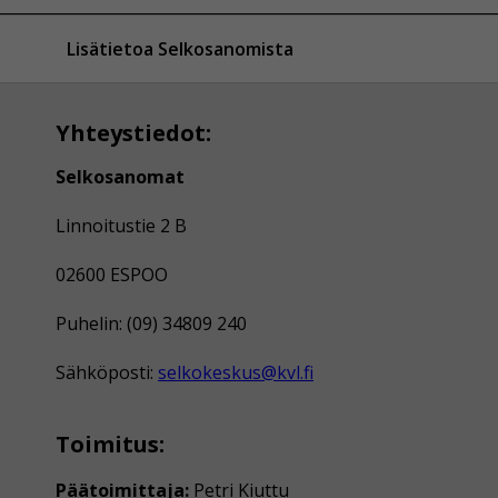
Lisätietoa Selkosanomista
Yhteystiedot:
Selkosanomat
Linnoitustie 2 B
02600 ESPOO
Puhelin: (09) 34809 240
Sähköposti:
selkokeskus@kvl.fi
Toimitus:
Päätoimittaja:
Petri Kiuttu