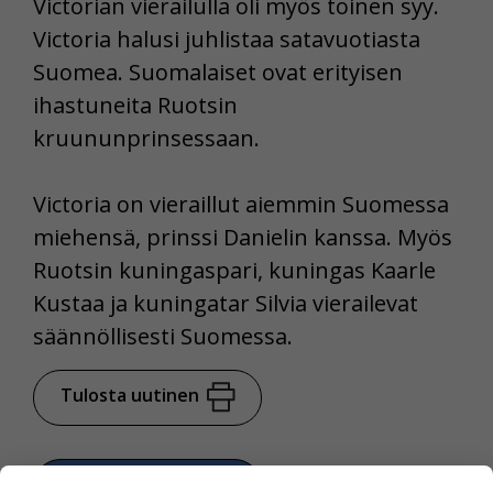
Victorian vierailulla oli myös toinen syy.
Victoria halusi juhlistaa satavuotiasta
Suomea. Suomalaiset ovat erityisen
ihastuneita Ruotsin
kruununprinsessaan.
Victoria on vieraillut aiemmin Suomessa
miehensä, prinssi Danielin kanssa. Myös
Ruotsin kuningaspari, kuningas Kaarle
Kustaa ja kuningatar Silvia vierailevat
säännöllisesti Suomessa.
Tulosta uutinen
Jaa Facebookissa