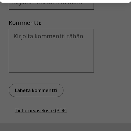
and
yksittäiseen käyttäjään.
Location
Voit valita, hyväksytkö näiden evästeiden käytön.
Kommentti:
Kommentti
Tietoturvaseloste (PDF)