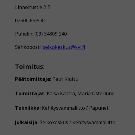
Linnoitustie 2 B
02600 ESPOO
Puhelin: (09) 34809 240
Sähköposti:
selkokeskus@kvl.fi
Toimitus:
Päätoimittaja:
Petri Kiuttu
Toimittajat:
Kaisa Kaatra, Maria Österlund
Tekniikka:
Kehitysvammaliitto / Papunet
Julkaisija:
Selkokeskus / Kehitysvammaliitto