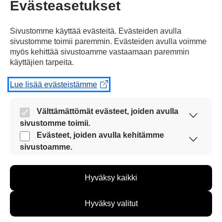
Evästeasetukset
Sivustomme käyttää evästeitä. Evästeiden avulla
sivustomme toimii paremmin. Evästeiden avulla voimme
myös kehittää sivustoamme vastaamaan paremmin
käyttäjien tarpeita.
Kommentoi
Lue lisää evästeistämme
Voit kirjoittaa mielipiteesi
Välttämättömät evästeet, joiden avulla
sivustomme toimii.
uutisesta
Nämä evästeet ovat aina käytössä, jotta
Evästeet, joiden avulla kehitämme
kommenttilaatikkoon.
sivustoamme voi käyttää sujuvasti ja turvallisesti.
sivustoamme.
Sinun pitää kirjoittaa myös
Näiden evästeiden avulla keräämme tietoa, miten
nimesi tai keksiä nimimerkki.
sivustoamme käytetään. Tiedon avulla voimme
Hyväksy kaikki
kehittää sivustoamme vastaamaan paremmin
käyttäjien tarpeita. Tietoa kerätään esimerkiksi
First
Nimi tai nimimerkki:
kävijämääristä ja siitä, mitä sivuja käytetään ja
Hyväksy valitut
miten sivuilla liikutaan. Emme kuitenkaan kerää
Name
henkilötietoja kuten nimiä, eikä tietoja voi yhdistää