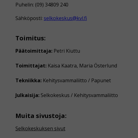
Puhelin: (09) 34809 240
Sähköposti:
selkokeskus@kvl.fi
Toimitus:
Päätoimittaja:
Petri Kiuttu
Toimittajat:
Kaisa Kaatra, Maria Österlund
Tekniikka:
Kehitysvammaliitto / Papunet
Julkaisija:
Selkokeskus / Kehitysvammaliitto
Muita sivustoja:
Selkokeskuksen sivut