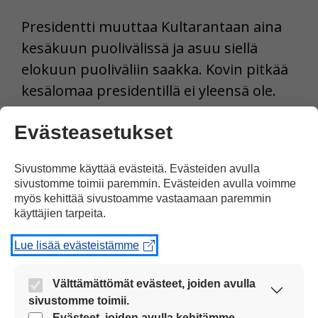
Presidentti muuttaa Kultarantaan aina
kesäkuun puolivälissä ja asuu siellä
elokuun puoliväliin saakka. Kovin pitkää
kesälomaa presidentillä ei yleensä ole.
Tulosta uutinen
Evästeasetukset
Sivustomme käyttää evästeitä. Evästeiden avulla
sivustomme toimii paremmin. Evästeiden avulla voimme
Juttu kuvilla
myös kehittää sivustoamme vastaamaan paremmin
tuettuna
käyttäjien tarpeita.
Jaa Facebookissa
Lue lisää evästeistämme
Välttämättömät evästeet, joiden avulla
sivustomme toimii.
Nämä evästeet ovat aina käytössä, jotta
Evästeet, joiden avulla kehitämme