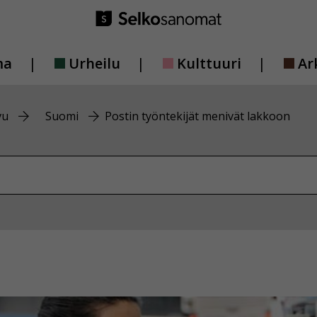
ma
Urheilu
Kulttuuri
Ar
vu
Suomi
Postin työntekijät menivät lakkoon
vustolta