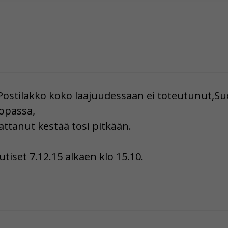
hyväksytkö näiden evästeiden käytön.
o Postilakko koko laajuudessaan ei toteutunut
uopassa,
attanut kestää tosi pitkään.
tiset 7.12.15 alkaen klo 15.10.