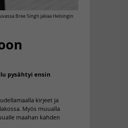
 Kuvassa Bree Singh jakaa Helsingin
koon
elu pysähtyi ensin
dellamaalla kirjeet ja
t lakossa. Myös muualla
 muualle maahan kahden