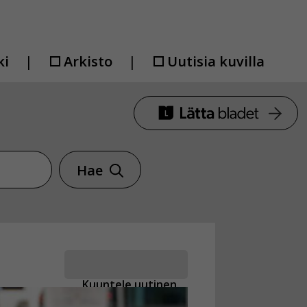
ki
Arkisto
Uutisia kuvilla
Hae
Kuuntele uutinen