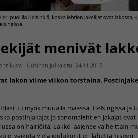
eri puolilla Helsinkiä, koska lehtien jakelijat ovat lakossa.
elsingissä.
tekijät menivät lak
ehtikuva
Uutinen julkaistu: 24.11.2015
vat lakon viime viikon torstaina. Postinjak
 hidastuu myös muualla maassa. Helsingissä ja Uu
oska postinjakajat ja sanomalehtien jakajat ova
elussa on häiriöitä. Lakko laajenee vaiheittain
o ei vaikuta vielä joulukorttien lähettämiseen.