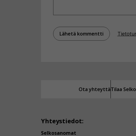
Tietotu
Ota yhteyttä
Tilaa Sel
Yhteystiedot:
Selkosanomat