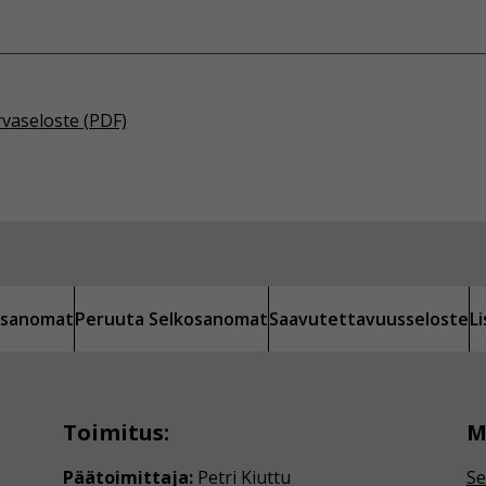
rvaseloste (PDF)
kosanomat
Peruuta Selkosanomat
Saavutettavuusseloste
L
Toimitus:
M
Päätoimittaja:
Petri Kiuttu
Se