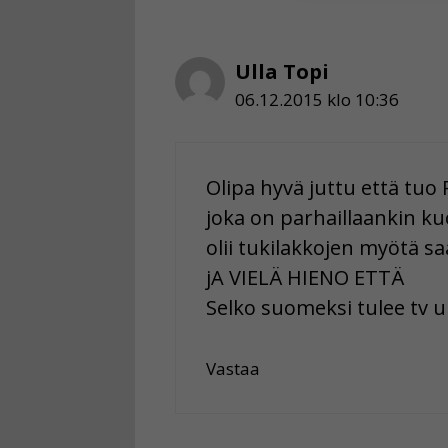
Voit valita, 
Ulla Topi
06.12.2015 klo 10:36
Olipa hyvä juttu että tu
joka on parhaillaankin k
olii tukilakkojen myötä sa
jA VIELÄ HIENO ETTÄ
Selko suomeksi tulee tv uu
Vastaa