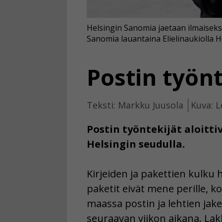
Helsingin Sanomia jaetaan ilmaiseksi 
Sanomia lauantaina Elielinaukiolla H
Postin työn
Teksti: Markku Juusola
Kuva: L
Postin työntekijät aloitti
Helsingin seudulla.
Kirjeiden ja pakettien kulku
paketit eivät mene perille, k
maassa postin ja lehtien jak
seuraavan viikon aikana. Lakk