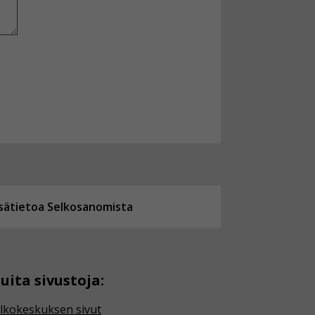
isätietoa Selkosanomista
uita sivustoja:
lkokeskuksen sivut