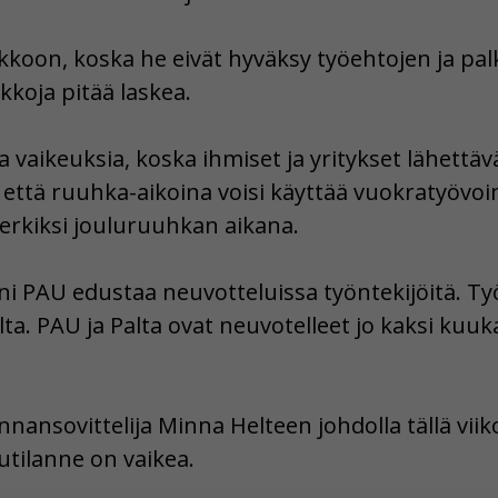
akkoon, koska he eivät hyväksy työehtojen ja pal
lkkoja pitää laskea.
sia vaikeuksia, koska ihmiset ja yritykset lähettä
 että ruuhka-aikoina voisi käyttää vuokratyövoima
imerkiksi jouluruuhkan aikana.
ioni PAU edustaa neuvotteluissa työntekijöitä. T
lta. PAU ja Palta ovat neuvotelleet jo kaksi kuu
nansovittelija Minna Helteen johdolla tällä viiko
tilanne on vaikea.