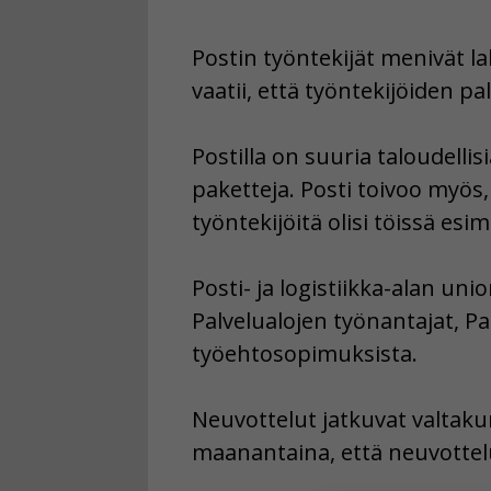
Postin työntekijät menivät l
vaatii, että työntekijöiden pa
Postilla on suuria taloudelli
paketteja. Posti toivoo myös,
työntekijöitä olisi töissä es
Posti- ja logistiikka-alan un
Palvelualojen työnantajat, Pa
työehtosopimuksista.
Neuvottelut jatkuvat valtakun
maanantaina, että neuvottelu