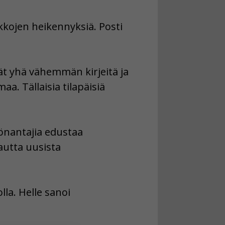
kkojen heikennyksiä. Posti
vät yhä vähemmän kirjeitä ja
a. Tällaisia tilapäisiä
yönantajia edustaa
kautta uusista
lla. Helle sanoi