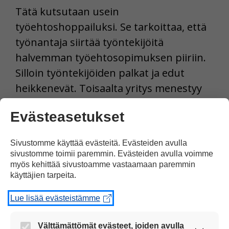
Tätä kutsutaan usein
työehtoshoppailuksi. Se tarkoittaa, että
työnantaja siirtää työntekijöitä
halvemman työehtosopimuksen piiriin.
Silloin työntekijöiden palkat ja edut
heikkenevät. Toisaalta yritys menestyy
paremmin, koska palkkoihin menee
Evästeasetukset
vähemmän rahaa.
Sivustomme käyttää evästeitä. Evästeiden avulla
Lähteet: Yle, STT
sivustomme toimii paremmin. Evästeiden avulla voimme
myös kehittää sivustoamme vastaamaan paremmin
käyttäjien tarpeita.
Tulosta uutinen
Lue lisää evästeistämme
Jaa Facebookissa
Välttämättömät evästeet, joiden avulla