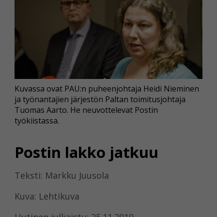
Kuvassa ovat PAU:n puheenjohtaja Heidi Nieminen
ja työnantajien järjestön Paltan toimitusjohtaja
Tuomas Aarto. He neuvottelevat Postin
työkiistassa.
Postin lakko jatkuu
Teksti: Markku Juusola
Kuva: Lehtikuva
Uutinen julkaistu: 25.11.2019