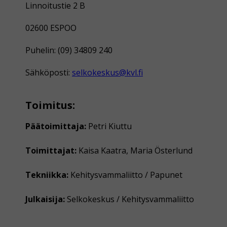
Linnoitustie 2 B
02600 ESPOO
Puhelin: (09) 34809 240
Sähköposti:
selkokeskus@kvl.fi
Toimitus:
Päätoimittaja:
Petri Kiuttu
Toimittajat:
Kaisa Kaatra, Maria Österlund
Tekniikka:
Kehitysvammaliitto / Papunet
Julkaisija:
Selkokeskus / Kehitysvammaliitto