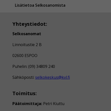
Lisätietoa Selkosanomista
Yhteystiedot:
Selkosanomat
Linnoitustie 2 B
02600 ESPOO
Puhelin: (09) 34809 240
Sähköposti:
selkokeskus@kvl.fi
Toimitus:
Päätoimittaja:
Petri Kiuttu