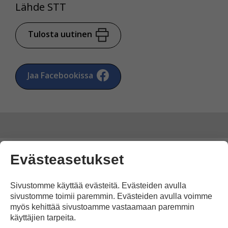
Lähde STT
Tulosta uutinen
Jaa Facebookissa
Evästeasetukset
Kommentoi
Sivustomme käyttää evästeitä. Evästeiden avulla
Voit kirjoittaa mielipiteesi
sivustomme toimii paremmin. Evästeiden avulla voimme
uutisesta
myös kehittää sivustoamme vastaamaan paremmin
käyttäjien tarpeita.
kommenttilaatikkoon.