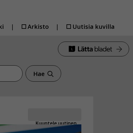
ki
Arkisto
Uutisia kuvilla
Hae
Kuuntele uutinen