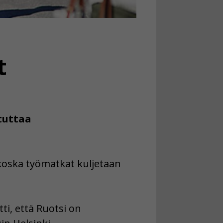
t
tuttaa
 koska työmatkat kuljetaan
i, että Ruotsi on