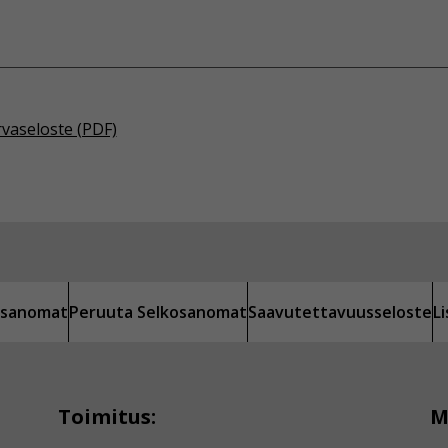
rvaseloste (PDF)
kosanomat
Peruuta Selkosanomat
Saavutettavuusseloste
L
Toimitus:
M