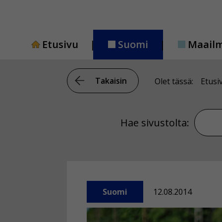
Siirry
sisältöön
Etusivu
Suomi
Maail
Takaisin
Olet tässä:
Etusi
Hae si
Hae sivustolta:
Suomi
12.08.2014