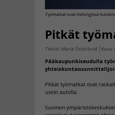
Työmatkat ovat Helsingissä huolestu
Pitkät työm
Teksti: Maria Österlund
Kuva: 
Pääkaupunkiseudulla työm
yhteiskuntasuunnittelijoi
Pitkät työmatkat ovat raskai
usein autolla.
Suomen ympäristökeskuksen ja