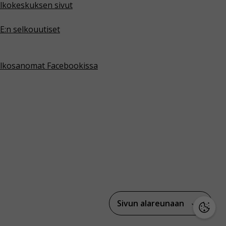
lkokeskuksen sivut
E:n selkouutiset
lkosanomat Facebookissa
Sivun alareunaan