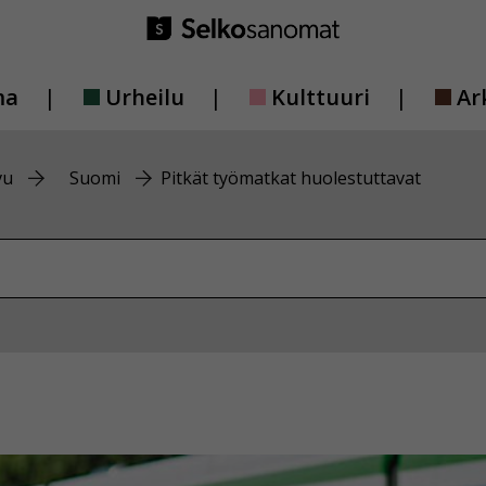
ma
Urheilu
Kulttuuri
Ar
vu
Suomi
Pitkät työmatkat huolestuttavat
vustolta