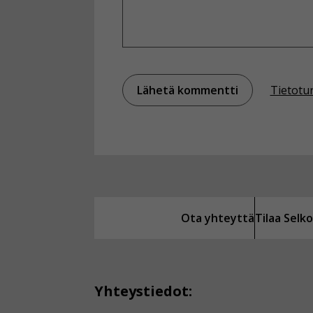
Tietotu
Ota yhteyttä
Tilaa Sel
Yhteystiedot: