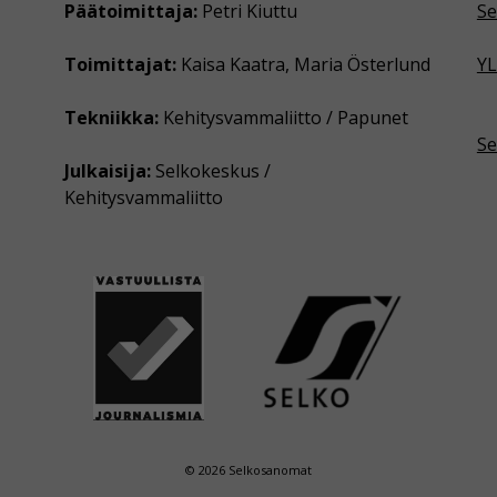
Päätoimittaja:
Petri Kiuttu
Se
Toimittajat:
Kaisa Kaatra, Maria Österlund
YL
Tekniikka:
Kehitysvammaliitto / Papunet
Se
Julkaisija:
Selkokeskus /
Kehitysvammaliitto
© 2026 Selkosanomat