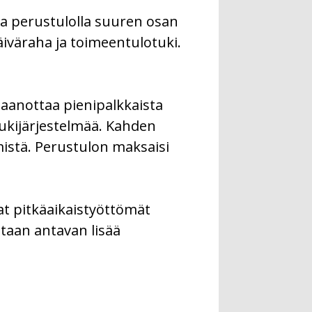
ta perustulolla suuren osan
iväraha ja toimeentulotuki.
taanottaa pienipalkkaista
tukijärjestelmää. Kahden
mistä. Perustulon maksaisi
at pitkäaikaistyöttömät
otaan antavan lisää