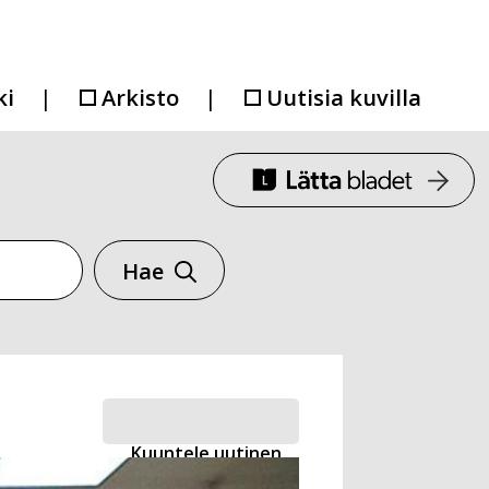
ki
Arkisto
Uutisia kuvilla
Hae
Kuuntele uutinen