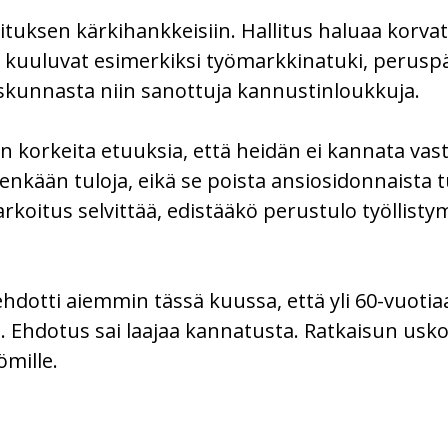
ituksen kärkihankkeisiin. Hallitus haluaa korva
 kuuluvat esimerkiksi työmarkkinatuki, peruspä
iskunnasta niin sanottuja kannustinloukkuja.
in korkeita etuuksia, että heidän ei kannata vas
nenkään tuloja, eikä se poista ansiosidonnaista 
rkoitus selvittää, edistääkö perustulo työllisty
ehdotti aiemmin tässä kuussa, että yli 60-vuotia
e. Ehdotus sai laajaa kannatusta. Ratkaisun usk
ömille.