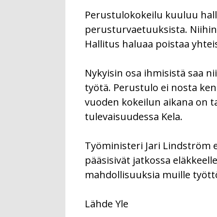
Perustulokokeilu kuuluu hall
perusturvaetuuksista. Niihin
Hallitus haluaa poistaa yhte
Nykyisin osa ihmisistä saa ni
työtä. Perustulo ei nosta ke
vuoden kokeilun aikana on ta
tulevaisuudessa Kela.
Työministeri Jari Lindström 
pääsisivät jatkossa eläkkeell
mahdollisuuksia muille tyött
Lähde Yle