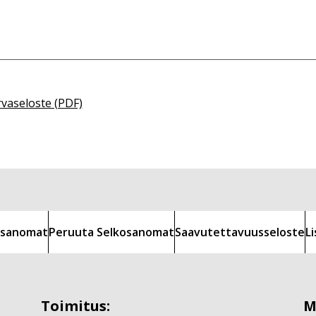
rvaseloste (PDF)
kosanomat
Peruuta Selkosanomat
Saavutettavuusseloste
L
Toimitus:
M