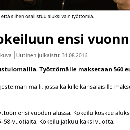
 että siihen osallistuu aluksi vain työttömiä.
okeiluun ensi vuonn
ikuva
Uutinen julkaistu: 31.08.2016
stulomallia. Työttömälle maksetaan 560 e
estelmän malli, jossa kaikille kansalaisille maks
ttöön ensi vuoden alussa. Kokeilu koskee aluksi
5–58-vuotiaita. Kokeilu jatkuu kaksi vuotta.