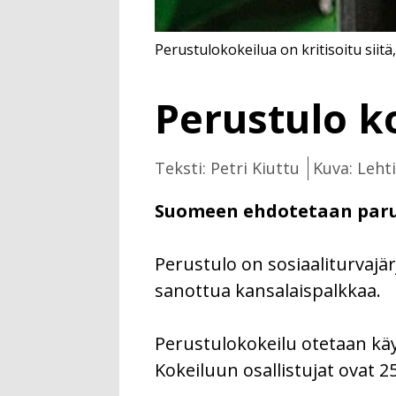
Perustulokokeilua on kritisoitu siitä,
Perustulo k
Teksti: Petri Kiuttu
Kuva: Leht
Suomeen ehdotetaan paru
Perustulo on sosiaaliturvajärj
sanottua kansalaispalkkaa.
Perustulokokeilu otetaan käy
Kokeiluun osallistujat ovat 2