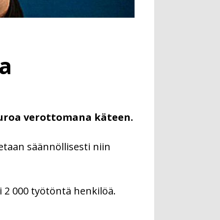
a
uroa verottomana käteen.
etaan säännöllisesti niin
 2 000 työtöntä henkilöä.