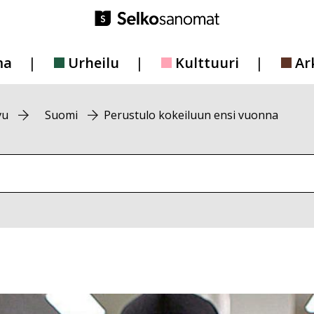
ma
Urheilu
Kulttuuri
Ar
vu
Suomi
Perustulo kokeiluun ensi vuonna
vustolta