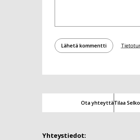
Tietotu
Ota yhteyttä
Tilaa Sel
Yhteystiedot: