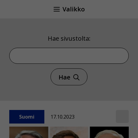
Siirry
Valikko
sisältöön
Hae sivustolta:
Hae sivustolta
Hae
Suomi
17.10.2023