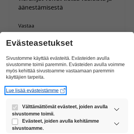
äänestämisestä
Vastaa
Evästeasetukset
Sivustomme käyttää evästeitä. Evästeiden avulla
Kliuchka
sivustomme toimii paremmin. Evästeiden avulla voimme
13.11.2023 klo 12:30
myös kehittää sivustoamme vastaamaan paremmin
käyttäjien tarpeita.
Lue lisää evästeistämme
Uskon, että uutisista on hyötyä
Välttämättömät evästeet, joiden avulla
kaikille Suomessa asuville, sillä
sivustomme toimii.
heidän pitäisi tietää, miten vaalit
Nämä evästeet ovat aina käytössä, jotta
Evästeet, joiden avulla kehitämme
etenevät ja mitä niiden jälkeen
sivustoamme voi käyttää sujuvasti ja turvallisesti.
sivustoamme.