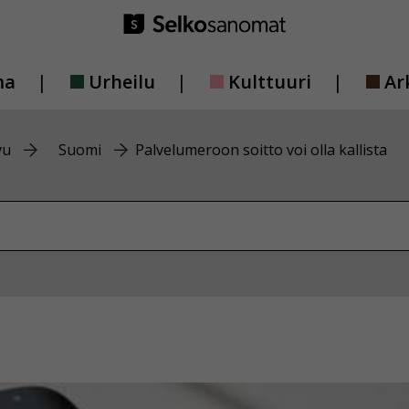
ma
Urheilu
Kulttuuri
Ar
vu
Suomi
Palvelumeroon soitto voi olla kallista
vustolta