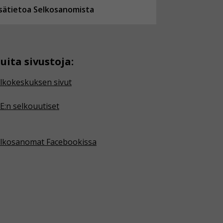
isätietoa Selkosanomista
uita sivustoja:
lkokeskuksen sivut
E:n selkouutiset
lkosanomat Facebookissa