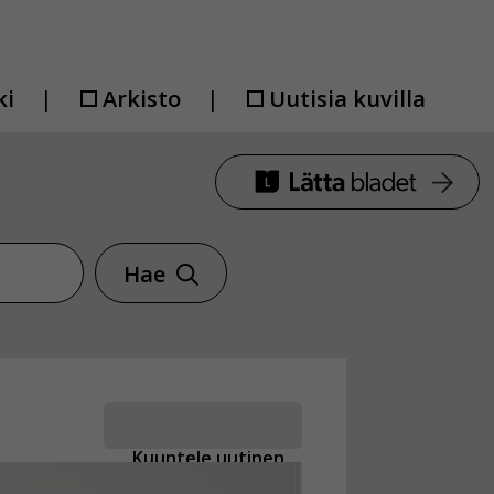
ki
Arkisto
Uutisia kuvilla
Hae
Kuuntele uutinen