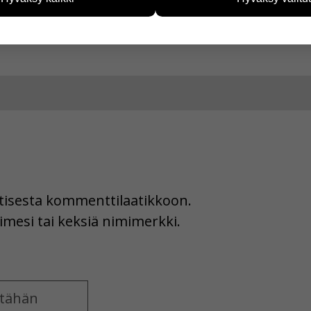
vijämääristä ja siitä, mitä sivuja käytetään ja miten sivuilla li
a Facebookissa
ää henkilötietoja kuten nimiä, eikä tietoja voi yhdistää yksittäi
hyväksytkö näiden evästeiden käytön.
uutisesta kommenttilaatikkoon.
imesi tai keksiä nimimerkki.