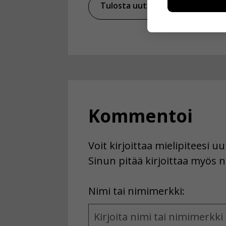
esimerkiksi kä
Tulosta uutinen
Ja
kuitenkaan ker
käyttäjään.
Voit valita, 
Kommentoi
Voit kirjoittaa mielipiteesi 
Sinun pitää kirjoittaa myös n
First
Nimi tai nimimerkki:
Name
and