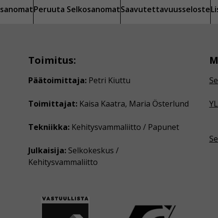
kosanomat
Peruuta Selkosanomat
Saavutettavuusseloste
L
Toimitus:
M
Päätoimittaja:
Petri Kiuttu
Se
Toimittajat:
Kaisa Kaatra, Maria Österlund
YL
Tekniikka:
Kehitysvammaliitto / Papunet
Se
Julkaisija:
Selkokeskus /
Kehitysvammaliitto