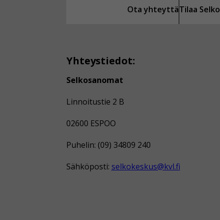
Ota yhteyttä
Tilaa Sel
Yhteystiedot:
Selkosanomat
Linnoitustie 2 B
02600 ESPOO
Puhelin: (09) 34809 240
Sähköposti:
selkokeskus@kvl.fi