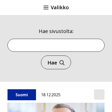
Siirry
Valikko
sisältöön
Hae sivustolta:
Hae sivustolta
Hae
Suomi
18.12.2025