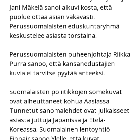
Jani Mäkelä sanoi alkuviikosta, että
puolue ottaa asian vakavasti.
Perussuomalaisten eduskuntaryhmä
keskustelee asiasta torstaina.
Perussuomalaisten puheenjohtaja Riikka
Purra sanoo, että kansanedustajien
kuvia ei tarvitse pyytää anteeksi.
Suomalaisten poliitikkojen somekuvat
ovat aiheuttaneet kohua Aasiassa.
Tunnetut sanomalehdet ovat julkaisseet
asiasta juttuja Japanissa ja Etelä-
Koreassa. Suomalainen lentoyhtiö
Finnair sanoo Ylelle, että kuvat