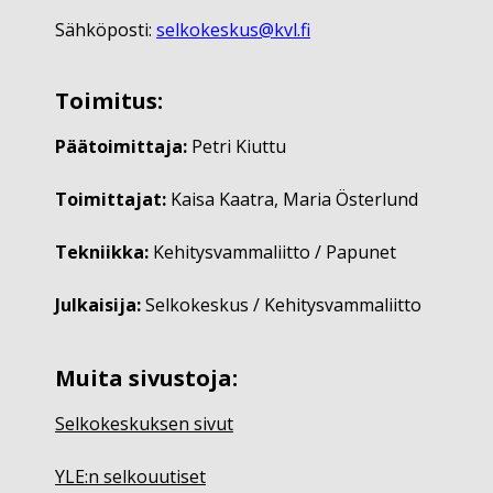
Sähköposti:
selkokeskus@kvl.fi
Toimitus:
Päätoimittaja:
Petri Kiuttu
Toimittajat:
Kaisa Kaatra, Maria Österlund
Tekniikka:
Kehitysvammaliitto / Papunet
Julkaisija:
Selkokeskus / Kehitysvammaliitto
Muita sivustoja:
Selkokeskuksen sivut
YLE:n selkouutiset