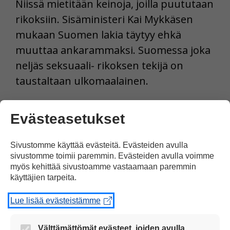
Niissä mietitään keinoja, joilla puututaan
rikoksiin. Sisäministeri Kai Mykkäsen
mukaan Suomen lakia täytyy ehkä
muuttaa ankarammaksi. Suomessa joka
neljäs seksuaali- rikoksen tekijä on
taustaltaan ulkomaalainen.
Lähteet STT, Yle, HS
Evästeasetukset
Tulosta uutinen
Sivustomme käyttää evästeitä. Evästeiden avulla
sivustomme toimii paremmin. Evästeiden avulla voimme
myös kehittää sivustoamme vastaamaan paremmin
käyttäjien tarpeita.
Juttu kuvilla
tuettuna
Lue lisää evästeistämme
Jaa Facebookissa
Välttämättömät evästeet, joiden avulla