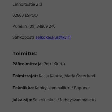
Linnoitustie 2 B
02600 ESPOO
Puhelin: (09) 34809 240
Sähköposti:
selkokeskus@kvl.fi
Toimitus:
Päätoimittaja:
Petri Kiuttu
Toimittajat:
Kaisa Kaatra, Maria Österlund
Tekniikka:
Kehitysvammaliitto / Papunet
Julkaisija:
Selkokeskus / Kehitysvammaliitto