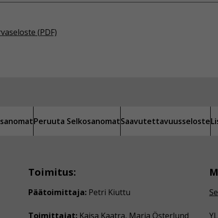
rvaseloste (PDF)
kosanomat
Peruuta Selkosanomat
Saavutettavuusseloste
L
Toimitus:
M
Päätoimittaja:
Petri Kiuttu
Se
Toimittajat:
Kaisa Kaatra, Maria Österlund
YL