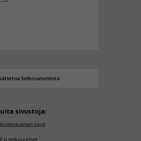
isätietoa Selkosanomista
uita sivustoja:
lkokeskuksen sivut
E:n selkouutiset