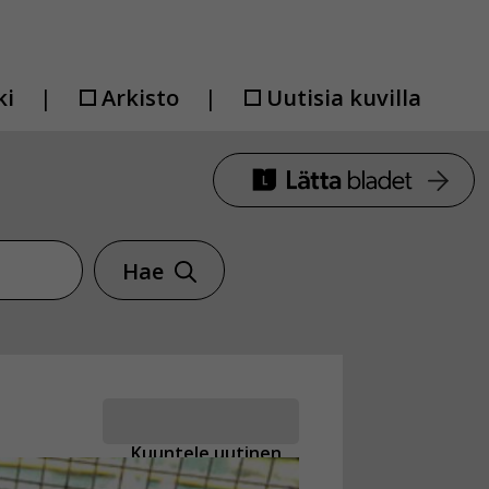
ki
Arkisto
Uutisia kuvilla
Hae
Kuuntele uutinen