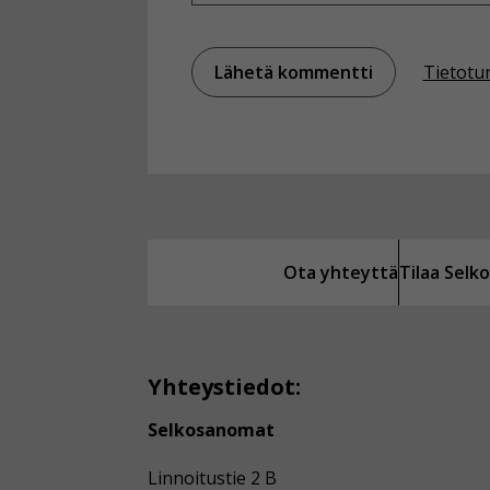
Tietotu
Ota yhteyttä
Tilaa Sel
Yhteystiedot:
Selkosanomat
Linnoitustie 2 B