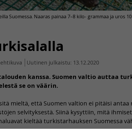
rmeilla Suomessa. Naaras painaa 7–8 kilo- grammaa ja uros 1
rkisalalla
Lehtikuva
Uutinen julkaistu: 13.12.2020
talouden kanssa. Suomen valtio auttaa turk
lestä se on väärin.
tä mieltä, että Suomen valtion ei pitäisi antaa r
töjen selvityksestä. Siinä kysyttiin, mitä ihmiset
aluavat kieltää turkistarhauksen Suomessa väh