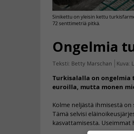
Sinikettu on yleisin kettu turkisfa
72 senttimetriä pitkä.
Ongelmia tu
Teksti: Betty Marschan
Kuva: 
Turkisalalla on ongelmia 
euroilla, mutta monen mie
Kolme neljästä ihmisestä on si
Tämä selvisi eläinoikeusjärjes
kasvattamisesta. Useimmat h