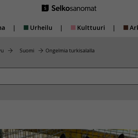
ma
Urheilu
Kulttuuri
Ar
vu
Suomi
Ongelmia turkisalalla
vustolta