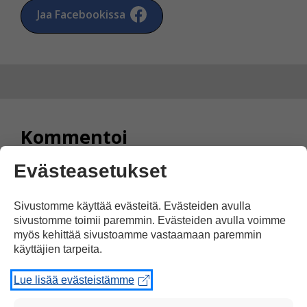
Jaa Facebookissa
Kommentoi
Evästeasetukset
Voit kirjoittaa mielipiteesi
uutisesta
Sivustomme käyttää evästeitä. Evästeiden avulla
kommenttilaatikkoon.
sivustomme toimii paremmin. Evästeiden avulla voimme
Sinun pitää kirjoittaa myös
myös kehittää sivustoamme vastaamaan paremmin
käyttäjien tarpeita.
nimesi tai keksiä nimimerkki.
Lue lisää evästeistämme
First
Nimi tai nimimerkki: