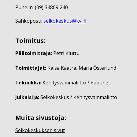
Puhelin: (09) 34809 240
Sähköposti:
selkokeskus@kvl.fi
Toimitus:
Päätoimittaja:
Petri Kiuttu
Toimittajat:
Kaisa Kaatra, Maria Österlund
Tekniikka:
Kehitysvammaliitto / Papunet
Julkaisija:
Selkokeskus / Kehitysvammaliitto
Muita sivustoja:
Selkokeskuksen sivut