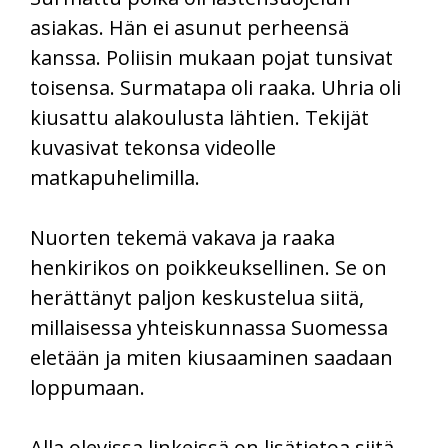
asiakas. Hän ei asunut perheensä
kanssa. Poliisin mukaan pojat tunsivat
toisensa. Surmatapa oli raaka. Uhria oli
kiusattu alakoulusta lähtien. Tekijät
kuvasivat tekonsa videolle
matkapuhelimilla.
Nuorten tekemä vakava ja raaka
henkirikos on poikkeuksellinen. Se on
herättänyt paljon keskustelua siitä,
millaisessa yhteiskunnassa Suomessa
eletään ja miten kiusaaminen saadaan
loppumaan.
Alla olevissa linkeissä on lisätietoa siitä,