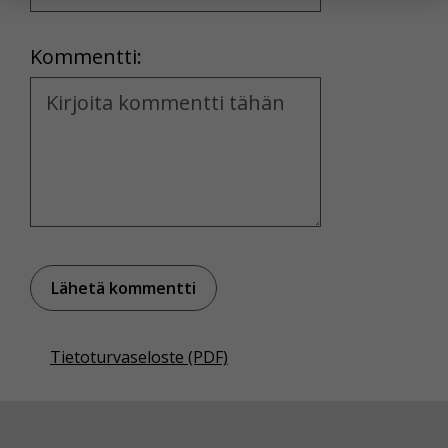
yksittäiseen käyttäjään.
Location
Kommentti:
Voit valita, hyväksytkö näiden evästeiden käytön.
Kommentti
Tietoturvaseloste (PDF)