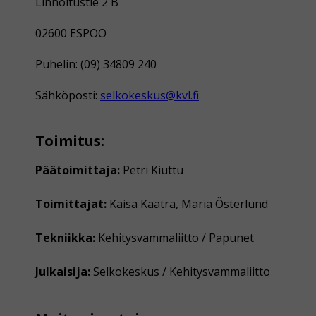
Linnoitustie 2 B
02600 ESPOO
Puhelin: (09) 34809 240
Sähköposti:
selkokeskus@kvl.fi
Toimitus:
Päätoimittaja:
Petri Kiuttu
Toimittajat:
Kaisa Kaatra, Maria Österlund
Tekniikka:
Kehitysvammaliitto / Papunet
Julkaisija:
Selkokeskus / Kehitysvammaliitto