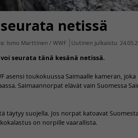
 seurata netissä
a: Ismo Marttinen / WWF
Uutinen julkaistu: 24.05.
oi seurata tänä kesänä netissä.
 asensi toukokuussa Saimaalle kameran, joka 
imaassa. Saimaannorpat elävät vain Suomessa S
itä täytyy suojella. Jos norpat katoavat Suomest
okalastus on norpille vaarallista.