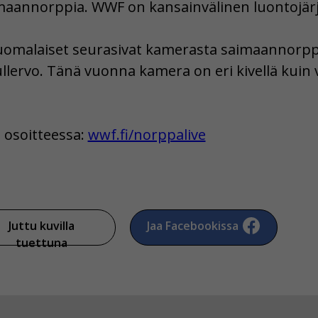
aannorppia. WWF on kansainvälinen luontojärj
omalaiset seurasivat kamerasta saimaannorppia
Pullervo. Tänä vuonna kamera on eri kivellä kui
 osoitteessa:
wwf.fi/norppalive
Juttu kuvilla
Jaa Facebookissa
tuettuna