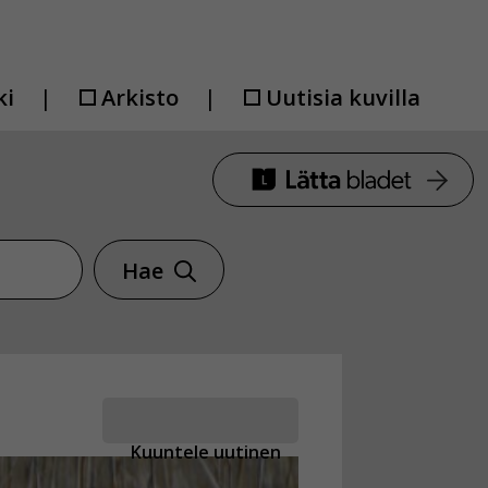
ki
Arkisto
Uutisia kuvilla
Hae
Kuuntele uutinen