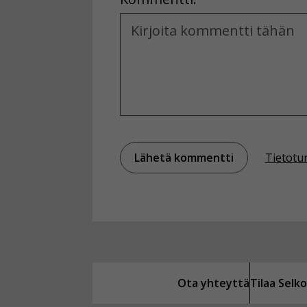
Kommentti
Tietotu
Ota yhteyttä
Tilaa Sel