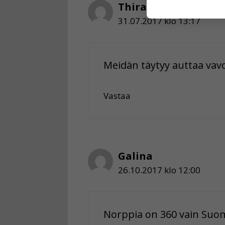
Thiranan
käyttäjään.
31.07.2017 klo 13:17
Voit valita, 
Meidän täytyy auttaa vav
Vastaa
Galina
26.10.2017 klo 12:00
Norppia on 360 vain Suo