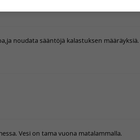
hyväksytkö näiden evästeiden käytön.
oa,ja noudata sääntöjä kalastuksen määräyksiä.
messa. Vesi on tama vuona matalammalla.