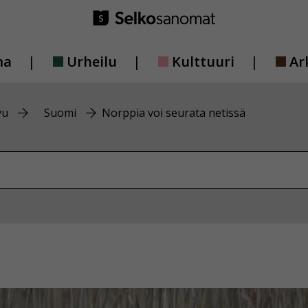
ma
Urheilu
Kulttuuri
Ar
vu
Suomi
Norppia voi seurata netissä
vustolta