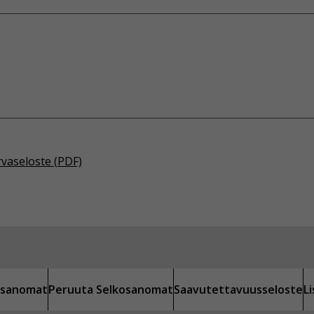
rvaseloste (PDF)
kosanomat
Peruuta Selkosanomat
Saavutettavuusseloste
L