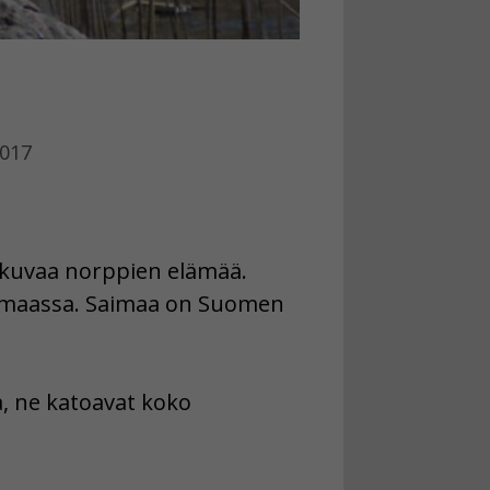
2017
kuvaa norppien elämää.
aimaassa. Saimaa on Suomen
a, ne katoavat koko