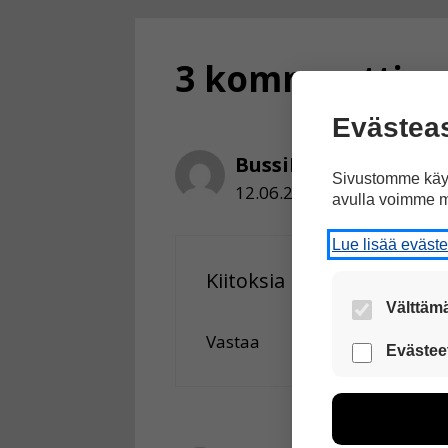
3 kommenttia ar
Evästea
BussiKuski
Sivustomme käyt
12.06.2017 klo 22:35
avulla voimme m
Lue lisää eväst
Kiitoksia paljon. On tarkea 
Välttämä
Vastaa
Nämä evästeet
Evästee
Näiden eväst
voimme kehit
esimerkiksi kä
kuitenkaan ker