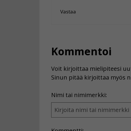
Vastaa
Kommentoi
Voit kirjoittaa mielipiteesi 
Sinun pitää kirjoittaa myös n
First
Nimi tai nimimerkki:
Name
and
Location
Kommentti: