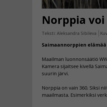
Norppia voi
Teksti: Aleksandra Sibileva
Kuv
Saimaannorppien elämää v
Maailman luonnonsäätiö WWF
Kamera sijaitsee kivellä Sa
suurin järvi.
Norppia on vain 360. Siksi ni
maailmasta. Esimerkiksi verkk