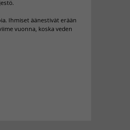
estö.
. Ihmiset äänestivät erään
n viime vuonna, koska veden