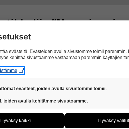
tikkeliin ”Norppia voi s
setukset
tää evästeitä. Evästeiden avulla sivustomme toimii paremmin.
yös kehittää sivustoamme vastaamaan paremmin käyttäjien tar
eistämme
asia, kiva video ja selvä kieli.
ttömät evästeet, joiden avulla sivustomme toimii.
 ovat aina käytössä, jotta sivustoamme voi käyttää sujuvasti ja t
t, joiden avulla kehitämme sivustoamme.
eiden avulla keräämme tietoa, miten sivustoamme käytetään. Ti
tää sivustoamme vastaamaan paremmin käyttäjien tarpeita. Tie
Hyväksy kaikki
Hyväksy valitut
vijämääristä ja siitä, mitä sivuja käytetään ja miten sivuilla li
ää henkilötietoja kuten nimiä, eikä tietoja voi yhdistää yksittäi