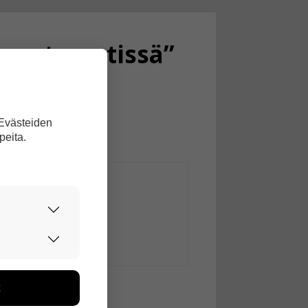
eurata netissä”
 Evästeiden
peita.
urvallisesti.
edon avulla
toa kerätään
ikutaan. Emme
seen