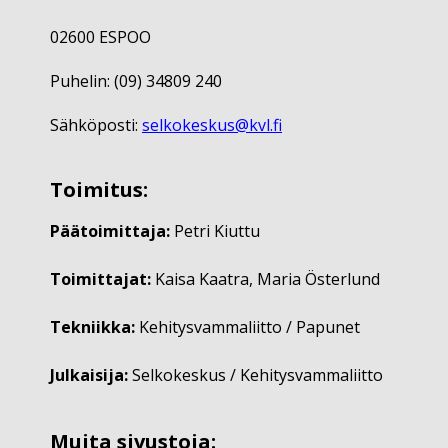
02600 ESPOO
Puhelin: (09) 34809 240
Sähköposti:
selkokeskus@kvl.fi
Toimitus:
Päätoimittaja:
Petri Kiuttu
Toimittajat:
Kaisa Kaatra, Maria Österlund
Tekniikka:
Kehitysvammaliitto / Papunet
Julkaisija:
Selkokeskus / Kehitysvammaliitto
Muita sivustoja: